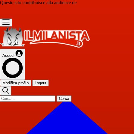
Questo sito contribuisce alla audience de
Accedi
Modifica profilo
Logout
Cerca