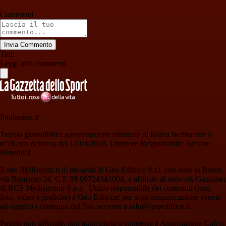
Commenti
Invia Commento
Tutti
Leggi altri commenti
Ilmilanista.it
Testata giornalistica autorizzazione tribunale di Roma iscritta con il
n°78 con delibera del 12/04/2018. Direttore Responsabile: Stefano
Benedetti
Il sito IlMilanista.it di titolarità di Geo Editrice S.r.l. con sede in Roma,
via Bomarzo 34, C.F./PI 09724341004, è affiliato al network Gazzanet
di RCS Mediagroup S.p.a.. Unico responsabile dei contenuti (testi,
foto, video e grafiche) è Geo Editrice; per ogni comunicazione avente
ad oggetto i contenuti del Sito scrivere a info@geoeditrice.it
Pagina non ufficiale, non autorizzata o connessa a Associazione Calcio