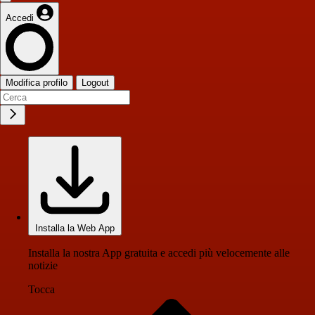
Accedi
Modifica profilo
Logout
Installa la Web App
Installa la nostra App gratuita e accedi più velocemente alle
notizie
Tocca