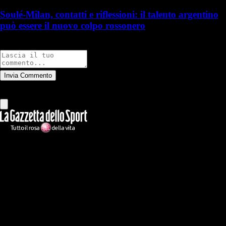
Soulé-Milan, contatti e riflessioni: il talento argentino
può essere il nuovo colpo rossonero
Commenti
Invia Commento
Tutti
Leggi altri commenti
Ilmilanista.it
Testata giornalistica autorizzazione tribunale di Roma iscritta con il
n°78 con delibera del 12/04/2018. Direttore Responsabile: Stefano
Benedetti
Il sito IlMilanista.it di titolarità di Geo Editrice S.r.l. con sede in Roma,
via Bomarzo 34, C.F./PI 09724341004, è affiliato al network Gazzanet
di RCS Mediagroup S.p.a.. Unico responsabile dei contenuti (testi,