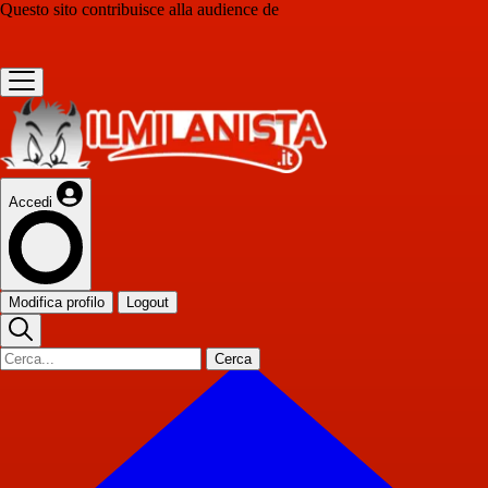
Questo sito contribuisce alla audience de
Accedi
Modifica profilo
Logout
Cerca