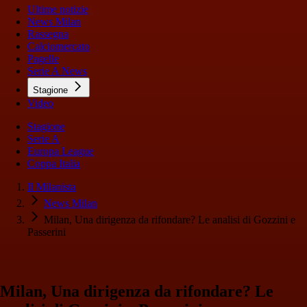
Ultime notizie
News Milan
Rassegna
Calciomercato
Pagelle
Serie A News
Stagione
Video
Stagione
Serie A
Europa League
Coppa Italia
Il Milanista
News Milan
Milan, Una dirigenza da rifondare? Le analisi di Gozzini e
Passerini
Milan, Una dirigenza da rifondare? Le