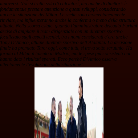
muoversi. Non si tratta solo di calciatori, ma anche di direttori: è
fondamentale prestare attenzione a questi sviluppi, considerando
anche la situazione del Milan. Le scelte sono momentaneamente
rinviate, ma influenzeranno anche la conferma o meno della struttura
attuale. Nella scorsa estate, quando l’amministratore delegato Furlani
decise di ampliare il team dirigenziale con un direttore sportivo
focalizzato sugli aspetti tecnici, tra i nomi considerati c’era anche
Tony D’Amico, attuale direttore sportivo dell’Atalanta. La decisione
finale ha premiato Tare: oggi, come tutti, si trova sotto scrutinio. Ha
fornito al Milan il talento di Modric, ma le spese più consistenti non
hanno dato i risultati sperati. Ecco perché D’Amico osserva
attentamente l’evoluzione della situazione".