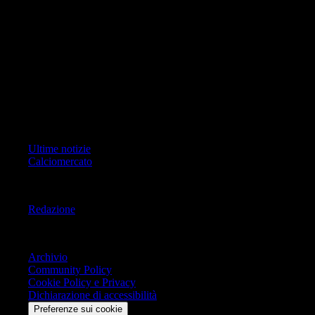
foto, video e grafiche) è Geo Editrice; per ogni comunicazione avente
ad oggetto i contenuti del Sito scrivere a info@geoeditrice.it
Pagina non ufficiale, non autorizzata o connessa a Associazione Calcio
Milan S.p.A. I marchi MILAN e AC MILAN sono di esclusiva
proprietà di Associazione Calcio Milan S.p.A..
Copyright Copyright 2021-2026 © IlMilanista.it & Geo Editrice S.r.l |
Tutti i diritti riservati.
Primo Piano
Ultime notizie
Calciomercato
Informazioni
Redazione
Trasparenza
Archivio
Community Policy
Cookie Policy e Privacy
Dichiarazione di accessibilità
Preferenze sui cookie