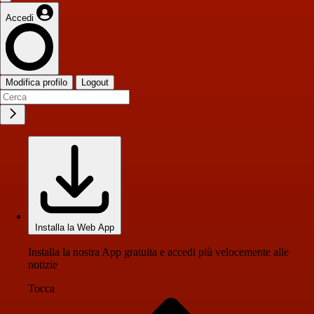
Accedi
Modifica profilo
Logout
Installa la Web App
Installa la nostra App gratuita e accedi più velocemente alle
notizie
Tocca