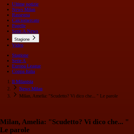
Ultime notizie
News Milan
Rassegna
Calciomercato
Pagelle
Serie A News
Stagione
Video
Stagione
Serie A
Europa League
Coppa Italia
Il Milanista
News Milan
Milan, Amelia: "Scudetto? Vi dico che... " Le parole
Milan, Amelia: "Scudetto? Vi dico che... "
Le parole