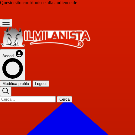
Questo sito contribuisce alla audience de
Accedi
Modifica profilo
Logout
Cerca