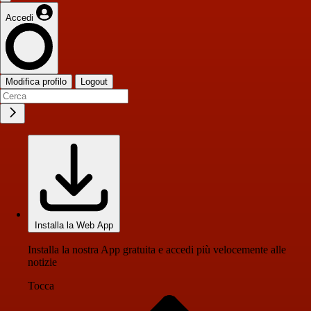
Accedi
Modifica profilo
Logout
Installa la Web App
Installa la nostra App gratuita e accedi più velocemente alle
notizie
Tocca