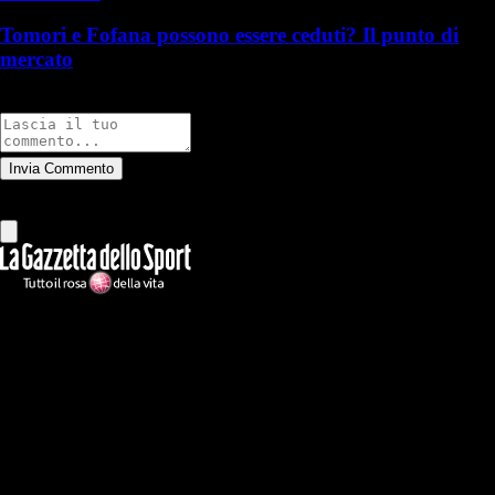
Tomori e Fofana possono essere ceduti? Il punto di
mercato
Commenti
Invia Commento
Tutti
Leggi altri commenti
Ilmilanista.it
Testata giornalistica autorizzazione tribunale di Roma iscritta con il
n°78 con delibera del 12/04/2018. Direttore Responsabile: Stefano
Benedetti
Il sito IlMilanista.it di titolarità di Geo Editrice S.r.l. con sede in Roma,
via Bomarzo 34, C.F./PI 09724341004, è affiliato al network Gazzanet
di RCS Mediagroup S.p.a.. Unico responsabile dei contenuti (testi,