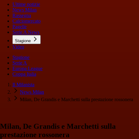
Ultime notizie
News Milan
Rassegna
Calciomercato
Pagelle
Serie A News
Stagione
Video
Stagione
Serie A
Europa League
Coppa Italia
Il Milanista
News Milan
Milan, De Grandis e Marchetti sulla prestazione rossonera
Milan, De Grandis e Marchetti sulla
prestazione rossonera