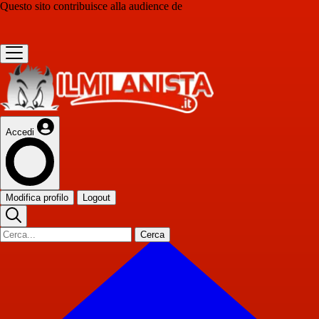
Questo sito contribuisce alla audience de
Accedi
Modifica profilo
Logout
Cerca