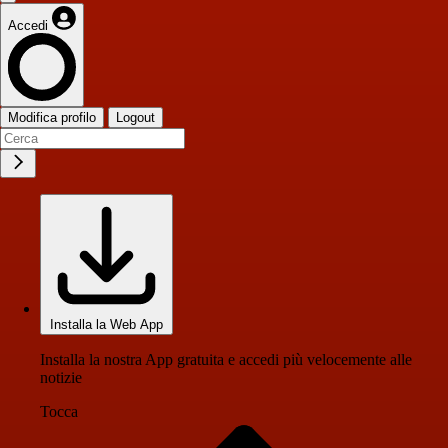
Accedi
Modifica profilo
Logout
Installa la Web App
Installa la nostra App gratuita e accedi più velocemente alle
notizie
Tocca