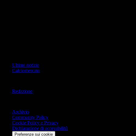
foto, video e grafiche) è Geo Editrice; per ogni comunicazione avente
ad oggetto i contenuti del Sito scrivere a info@geoeditrice.it
Pagina non ufficiale, non autorizzata o connessa a Associazione Calcio
Milan S.p.A. I marchi MILAN e AC MILAN sono di esclusiva
proprietà di Associazione Calcio Milan S.p.A..
Copyright Copyright 2021-2026 © IlMilanista.it & Geo Editrice S.r.l |
Tutti i diritti riservati.
Primo Piano
Ultime notizie
Calciomercato
Informazioni
Redazione
Trasparenza
Archivio
Community Policy
Cookie Policy e Privacy
Dichiarazione di accessibilità
Preferenze sui cookie