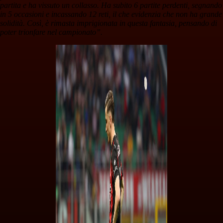
partita e ha vissuto un collasso. Ha subito 6 partite perdenti, segnando
in 5 occasioni e incassando 12 reti, il che evidenzia che non ha grande
solidità. Così, è rimasta imprigionata in questa fantasia, pensando di
poter trionfare nel campionato”.