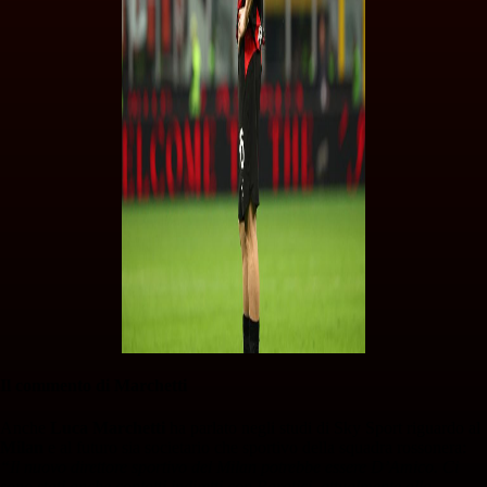
Il commento di Marchetti
Anche
Luca Marchetti
ha parlato negli studi di Sky Sport riguardo al
Milan
e al futuro sia societario che sportivo della squadra rossonera:
“Il nuovo direttore sportivo del Milan potrebbe essere D’Amico. Ci
sono stati anche contatti indiretti con Paratici, attualmente alla