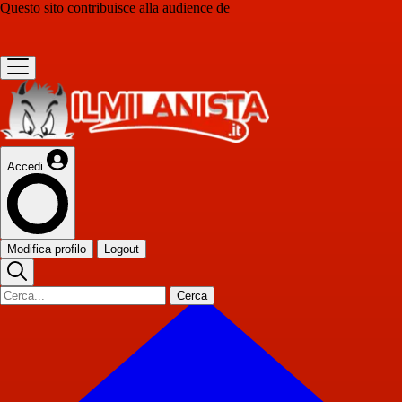
Questo sito contribuisce alla audience de
Accedi
Modifica profilo
Logout
Cerca