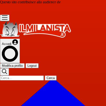
Questo sito contribuisce alla audience de
Accedi
Modifica profilo
Logout
Cerca