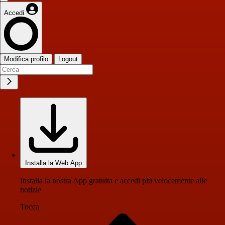
Accedi
Modifica profilo
Logout
Installa la Web App
Installa la nostra App gratuita e accedi più velocemente alle
notizie
Tocca