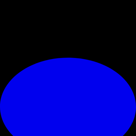
partite, c'è la consistente reazione negli ultimi minuti. Tardiva, poiché il
gol di testa di Pavlovic su punizione arriva solo all'88', mentre il 2-3 di
Nkunku su rigore giunge al 94'. L'Atalanta si riconferma come un
incubo per il Milan, ritornando al successo in campionato dopo oltre un
mese. Per il Diavolo si tratta della quinta sconfitta nelle ultime 8 partite,
perdendo ogni vantaggio nelle posizioni di Champions.
© RIPRODUZIONE RISERVATA