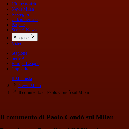
Ultime notizie
News Milan
Rassegna
Calciomercato
Pagelle
Serie A News
Stagione
Video
Stagione
Serie A
Europa League
Coppa Italia
Il Milanista
News Milan
Il commento di Paolo Condò sul Milan
Il commento di Paolo Condò sul Milan