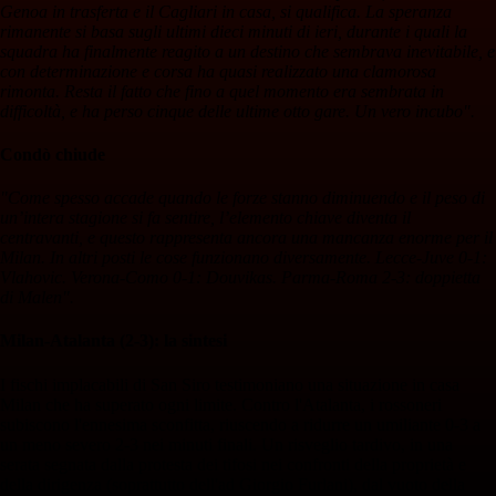
Genoa in trasferta e il Cagliari in casa, si qualifica. La speranza
rimanente si basa sugli ultimi dieci minuti di ieri, durante i quali la
squadra ha finalmente reagito a un destino che sembrava inevitabile, e
con determinazione e corsa ha quasi realizzato una clamorosa
rimonta. Resta il fatto che fino a quel momento era sembrata in
difficoltà, e ha perso cinque delle ultime otto gare. Un vero incubo".
Condò chiude
"Come spesso accade quando le forze stanno diminuendo e il peso di
un’intera stagione si fa sentire, l’elemento chiave diventa il
centravanti, e questo rappresenta ancora una mancanza enorme per il
Milan. In altri posti le cose funzionano diversamente. Lecce-Juve 0-1:
Vlahovic. Verona-Como 0-1: Douvikas. Parma-Roma 2-3: doppietta
di Malen".
Milan-Atalanta (2-3): la sintesi
I fischi implacabili di San Siro testimoniano una situazione in casa
Milan che ha superato ogni limite. Contro l'Atalanta, i rossoneri
subiscono l'ennesima sconfitta, riuscendo a ridurre un umiliante 0-3 a
un meno severo 2-3 nei minuti finali. Un risveglio tardivo, in una
serata segnata dalla protesta dei tifosi nei confronti della proprietà e
della dirigenza (soprattutto dell'ad Giorgio Furlani), dal vuoto della