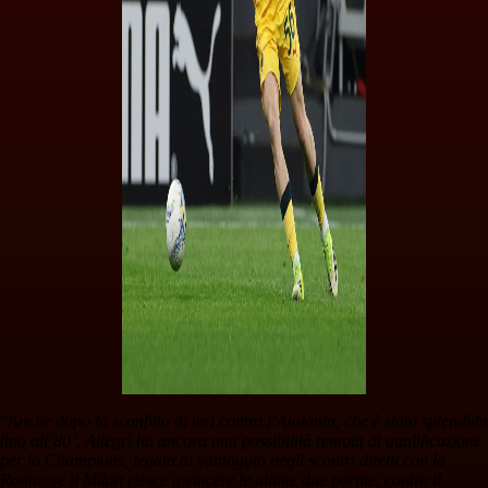
"Anche dopo la sconfitta di ieri contro l’Atalanta, che è stata splendida
fino all’80’, Allegri ha ancora una possibilità remota di qualificazione
per la Champions, legata al vantaggio negli scontri diretti con la
Roma: se il Milan riesce a vincere le ultime due partite, contro il