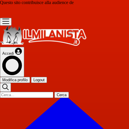
Questo sito contribuisce alla audience de
Accedi
Modifica profilo
Logout
Cerca