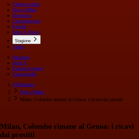
Ultime notizie
News Milan
Rassegna
Calciomercato
Pagelle
Serie A News
Stagione
Video
Stagione
Serie A
Europa League
Coppa Italia
Il Milanista
News Milan
Milan, Colombo rimane al Genoa: i ricavi dai prestiti
Milan, Colombo rimane al Genoa: i ricavi
dai prestiti