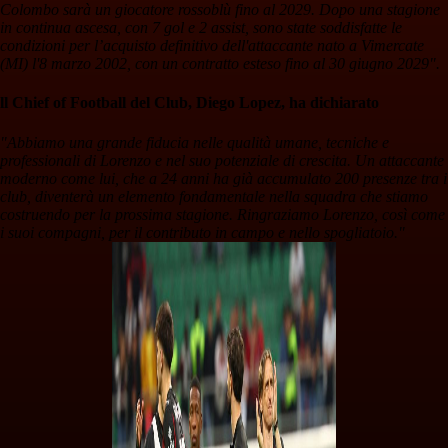
Colombo sarà un giocatore rossoblù fino al 2029. Dopo una stagione
in continua ascesa, con 7 gol e 2 assist, sono state soddisfatte le
condizioni per l’acquisto definitivo dell'attaccante nato a Vimercate
(MI) l'8 marzo 2002, con un contratto esteso fino al 30 giugno 2029".
ll Chief of Football del Club, Diego Lopez, ha dichiarato
"Abbiamo una grande fiducia nelle qualità umane, tecniche e
professionali di Lorenzo e nel suo potenziale di crescita. Un attaccante
moderno come lui, che a 24 anni ha già accumulato 200 presenze tra i
club, diventerà un elemento fondamentale nella squadra che stiamo
costruendo per la prossima stagione. Ringraziamo Lorenzo, così come
i suoi compagni, per il contributo in campo e nello spogliatoio."