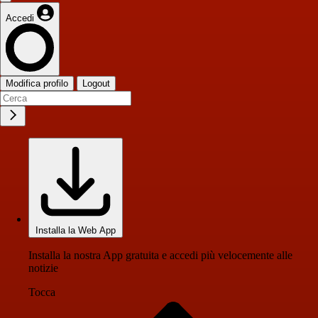
Accedi
Modifica profilo
Logout
Installa la Web App
Installa la nostra App gratuita e accedi più velocemente alle
notizie
Tocca