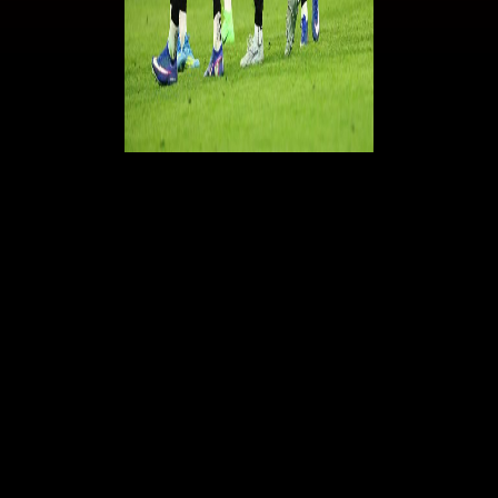
Lorenzo Colombo, con 2. 256 minuti giocati nella Serie A Enilive
2025/26, ha affermato
'Desideravo legarmi a un club, a una squadra e a una piazza come
questa e darò il massimo per ripagare la fiducia e il supporto della
società, del mister, dei compagni e dei tifosi. Sono entusiasta di
continuare a indossare la maglia rossoblù: il Genoa è speciale. Sono
colpito dall'atmosfera che si respira allo stadio in ogni partita e
cosciente dell'importanza che rappresenta per decine di migliaia di
tifosi'".
Dopo
Alex Jimenez e Tommaso Pobega
, anche
Lorenzo Colombo
ha ufficialmente detto addio al
Milan.
Il
Grifone
ha versato
10 milioni
di euro nelle casse del Diavolo.
Questa somma si aggiunge a quelle
già ricevute dal club di via Aldo Rossi, ovvero gli
8 milioni per
Pobega dal Bologna e circa 10 milioni per Jimenez dal