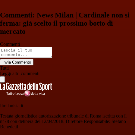
Commenti: News Milan | Cardinale non si
ferma: già scelto il prossimo botto di
mercato
Commenti
Invia Commento
Tutti
Leggi altri commenti
Ilmilanista.it
Testata giornalistica autorizzazione tribunale di Roma iscritta con il
n°78 con delibera del 12/04/2018. Direttore Responsabile: Stefano
Benedetti