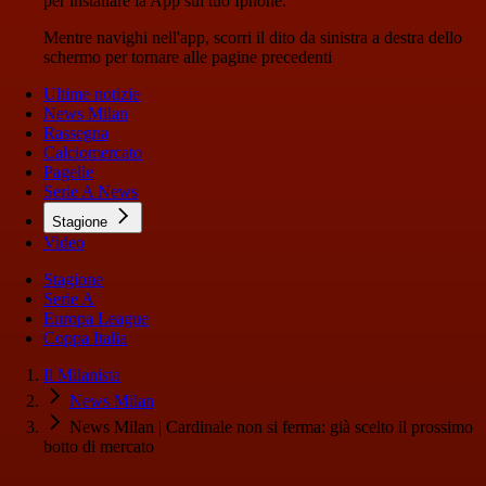
per installare la App sul tuo Iphone.
Mentre navighi nell'app, scorri il dito da sinistra a destra dello
schermo per tornare alle pagine precedenti
Ultime notizie
News Milan
Rassegna
Calciomercato
Pagelle
Serie A News
Stagione
Video
Stagione
Serie A
Europa League
Coppa Italia
Il Milanista
News Milan
News Milan | Cardinale non si ferma: già scelto il prossimo
botto di mercato