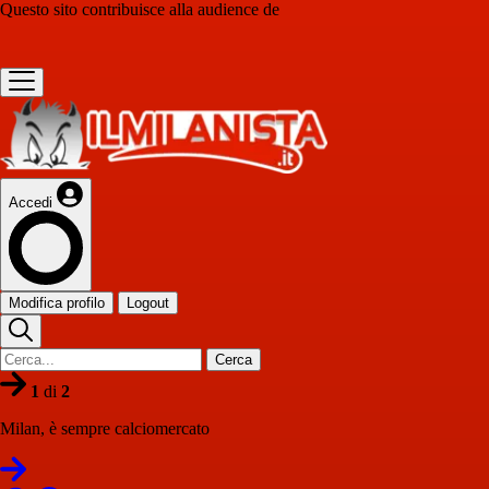
Questo sito contribuisce alla audience de
Accedi
Modifica profilo
Logout
Cerca
1
di
2
Milan, è sempre calciomercato