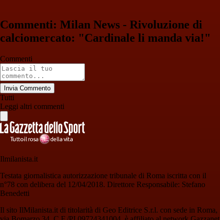
Commenti: Milan News - Rivoluzione di
calciomercato: "Cardinale li manda via!"
Commenti
Invia Commento
Tutti
Leggi altri commenti
Ilmilanista.it
Testata giornalistica autorizzazione tribunale di Roma iscritta con il
n°78 con delibera del 12/04/2018. Direttore Responsabile: Stefano
Benedetti
Il sito IlMilanista.it di titolarità di Geo Editrice S.r.l. con sede in Roma,
via Bomarzo 34, C.F./PI 09724341004, è affiliato al network Gazzanet