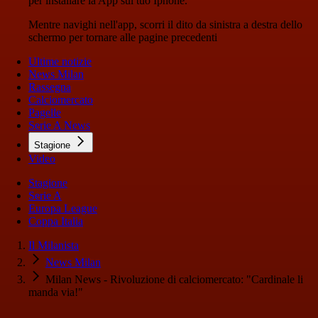
per installare la App sul tuo Iphone.
Mentre navighi nell'app, scorri il dito da sinistra a destra dello
schermo per tornare alle pagine precedenti
Ultime notizie
News Milan
Rassegna
Calciomercato
Pagelle
Serie A News
Stagione
Video
Stagione
Serie A
Europa League
Coppa Italia
Il Milanista
News Milan
Milan News - Rivoluzione di calciomercato: "Cardinale li
manda via!"