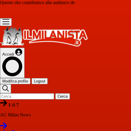
Questo sito contribuisce alla audience de
Accedi
Modifica profilo
Logout
Cerca
1
di
7
AC Milan News