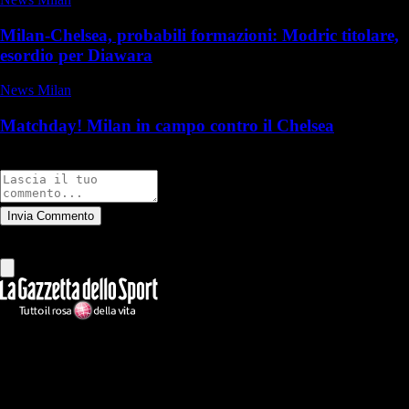
Milan-Chelsea, probabili formazioni: Modric titolare,
esordio per Diawara
News Milan
Matchday! Milan in campo contro il Chelsea
Commenti
Invia Commento
Tutti
Leggi altri commenti
Ilmilanista.it
Testata giornalistica autorizzazione tribunale di Roma iscritta con il
n°78 con delibera del 12/04/2018. Direttore Responsabile: Stefano