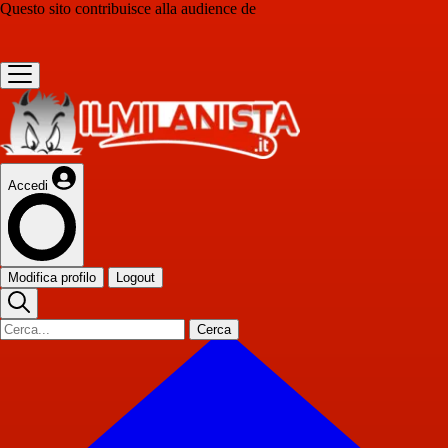
Questo sito contribuisce alla audience de
Accedi
Modifica profilo
Logout
Cerca