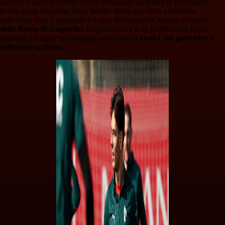
ripartire e a cui dovrebbe essere affiancato un mister di primissimo
livello come Maurizio Sarri. Subito dietro una delle avversarie
nell'ultima lotta Champions League dei rossoneri, stiamo parlando
della Roma di Gasperini
. Logicamente c'è un problema di fondo,
andiamo a leggere nel dettaglio quali sono
i motivi che potrebbero
rallentare la firma
.