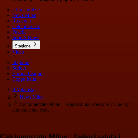
Ultime notizie
News Milan
Rassegna
Calciomercato
Pagelle
Serie A News
Stagione
Video
Stagione
Serie A
Europa League
Coppa Italia
Il Milanista
News Milan
Calciomercato Milan | Jashari saluta i rossoneri? Due top
club sulle sue orme
Calciomercato Milan | Jashari saluta i