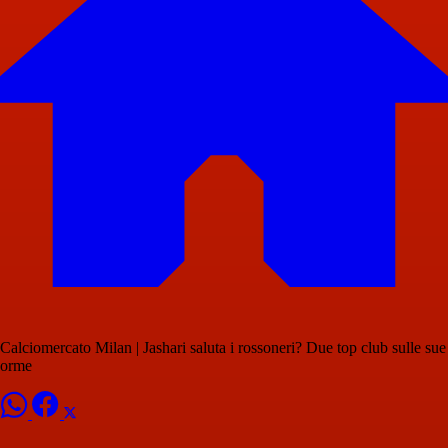
Calciomercato Milan | Jashari saluta i rossoneri? Due top club sulle sue
orme