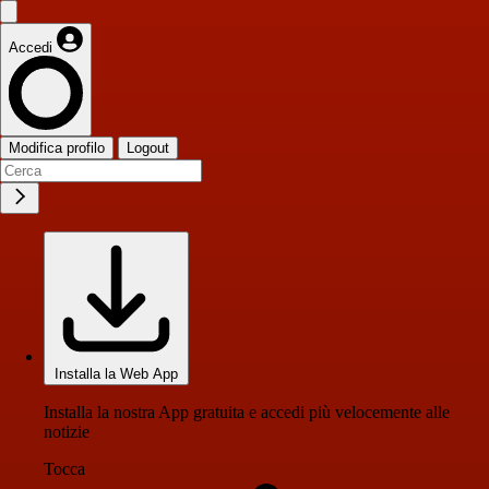
Accedi
Modifica profilo
Logout
Installa la Web App
Installa la nostra App gratuita e accedi più velocemente alle
notizie
Tocca