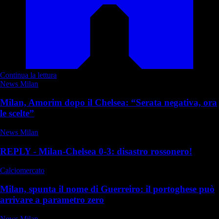
Continua la lettura
News Milan
Milan, Amorim dopo il Chelsea: “Serata negativa, ora
le scelte”
News Milan
REPLY - Milan-Chelsea 0-3: disastro rossonero!
Calciomercato
Milan, spunta il nome di Guerreiro: il portoghese può
arrivare a parametro zero
News Milan