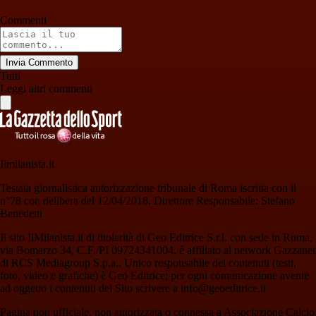
Commenti
Invia Commento
Tutti
Leggi altri commenti
Ilmilanista.it
Testata giornalistica autorizzazione tribunale di Roma iscritta con il
n°78 con delibera del 12/04/2018. Direttore Responsabile: Stefano
Benedetti
Il sito IlMilanista.it di titolarità di Geo Editrice S.r.l. con sede in Roma,
via Bomarzo 34, C.F./PI 09724341004, è affiliato al network Gazzanet
di RCS Mediagroup S.p.a.. Unico responsabile dei contenuti (testi,
foto, video e grafiche) è Geo Editrice; per ogni comunicazione avente
ad oggetto i contenuti del Sito scrivere a info@geoeditrice.it
Pagina non ufficiale, non autorizzata o connessa a Associazione Calcio