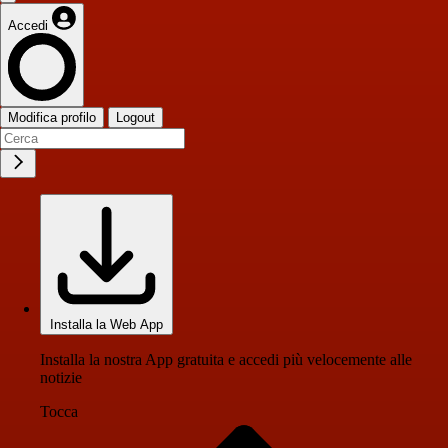
Accedi
Modifica profilo
Logout
Installa la Web App
Installa la nostra App gratuita e accedi più velocemente alle
notizie
Tocca