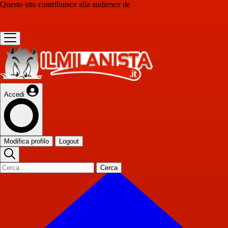
Questo sito contribuisce alla audience de
Accedi
Modifica profilo
Logout
Cerca