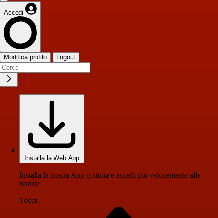
Accedi
Modifica profilo
Logout
Installa la Web App
Installa la nostra App gratuita e accedi più velocemente alle
notizie
Tocca