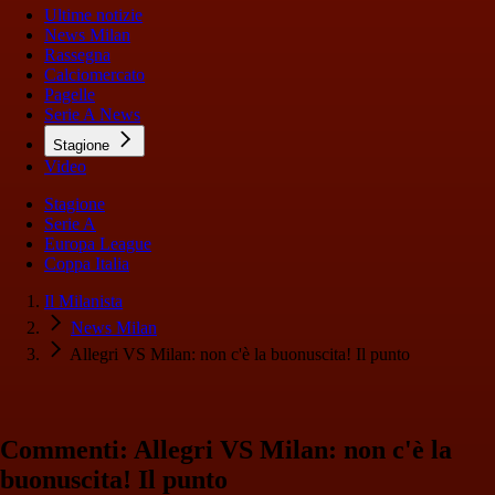
Ultime notizie
News Milan
Rassegna
Calciomercato
Pagelle
Serie A News
Stagione
Video
Stagione
Serie A
Europa League
Coppa Italia
Il Milanista
News Milan
Allegri VS Milan: non c'è la buonuscita! Il punto
Commenti: Allegri VS Milan: non c'è la
buonuscita! Il punto