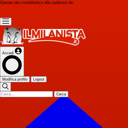
Questo sito contribuisce alla audience de
Accedi
Modifica profilo
Logout
Cerca