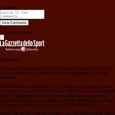
Commenti
Invia Commento
Tutti
Leggi altri commenti
Ilmilanista.it
Testata giornalistica autorizzazione tribunale di Roma iscritta con il
n°78 con delibera del 12/04/2018. Direttore Responsabile: Stefano
Benedetti
Il sito IlMilanista.it di titolarità di Geo Editrice S.r.l. con sede in Roma,
via Bomarzo 34, C.F./PI 09724341004, è affiliato al network Gazzanet
di RCS Mediagroup S.p.a.. Unico responsabile dei contenuti (testi,
foto, video e grafiche) è Geo Editrice; per ogni comunicazione avente
ad oggetto i contenuti del Sito scrivere a info@geoeditrice.it
Pagina non ufficiale, non autorizzata o connessa a Associazione Calcio