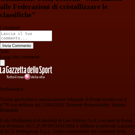
alle Federazioni di cristallizzare le
classifiche"
Commenti
Invia Commento
Tutti
Leggi altri commenti
Ilmilanista.it
Testata giornalistica autorizzazione tribunale di Roma iscritta con il
n°78 con delibera del 12/04/2018. Direttore Responsabile: Stefano
Benedetti
Il sito IlMilanista.it di titolarità di Geo Editrice S.r.l. con sede in Roma,
via Bomarzo 34, C.F./PI 09724341004, è affiliato al network Gazzanet
di RCS Mediagroup S.p.a.. Unico responsabile dei contenuti (testi,