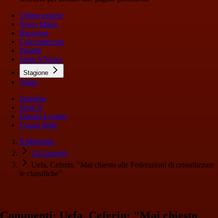
Ultime notizie
News Milan
Rassegna
Calciomercato
Pagelle
Serie A News
Stagione
Video
Stagione
Serie A
Europa League
Coppa Italia
Il Milanista
Z.Gazzanet
Uefa, Ceferin: "Mai chiesto alle Federazioni di cristallizzare
le classifiche"
Commenti: Uefa, Ceferin: "Mai chiesto