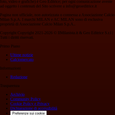
foto, video e grafiche) è Geo Editrice; per ogni comunicazione avente
ad oggetto i contenuti del Sito scrivere a info@geoeditrice.it
Pagina non ufficiale, non autorizzata o connessa a Associazione Calcio
Milan S.p.A. I marchi MILAN e AC MILAN sono di esclusiva
proprietà di Associazione Calcio Milan S.p.A..
Copyright Copyright 2021-2026 © IlMilanista.it & Geo Editrice S.r.l |
Tutti i diritti riservati.
Primo Piano
Ultime notizie
Calciomercato
Informazioni
Redazione
Trasparenza
Archivio
Community Policy
Cookie Policy e Privacy
Dichiarazione di accessibilità
Preferenze sui cookie