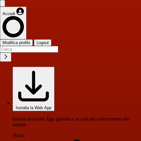
Accedi
Modifica profilo
Logout
Installa la Web App
Installa la nostra App gratuita e accedi più velocemente alle
notizie
Tocca