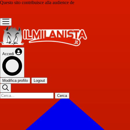
Questo sito contribuisce alla audience de
Accedi
Modifica profilo
Logout
Cerca