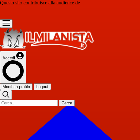
Questo sito contribuisce alla audience de
Accedi
Modifica profilo
Logout
Cerca