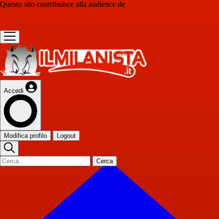
Questo sito contribuisce alla audience de
Accedi
Modifica profilo
Logout
Cerca