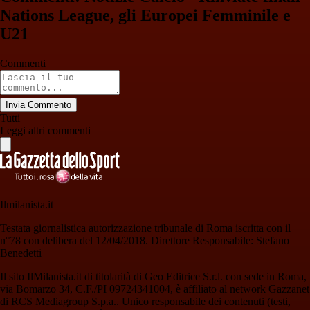
Nations League, gli Europei Femminile e
U21
Commenti
Invia Commento
Tutti
Leggi altri commenti
Ilmilanista.it
Testata giornalistica autorizzazione tribunale di Roma iscritta con il
n°78 con delibera del 12/04/2018. Direttore Responsabile: Stefano
Benedetti
Il sito IlMilanista.it di titolarità di Geo Editrice S.r.l. con sede in Roma,
via Bomarzo 34, C.F./PI 09724341004, è affiliato al network Gazzanet
di RCS Mediagroup S.p.a.. Unico responsabile dei contenuti (testi,