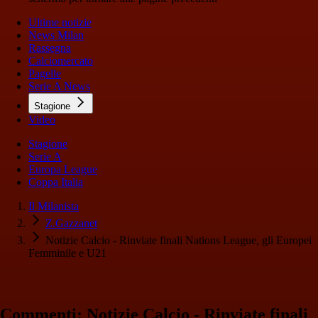
Ultime notizie
News Milan
Rassegna
Calciomercato
Pagelle
Serie A News
Stagione
Video
Stagione
Serie A
Europa League
Coppa Italia
Il Milanista
Z.Gazzanet
Notizie Calcio - Rinviate finali Nations League, gli Europei
Femminile e U21
Commenti: Notizie Calcio - Rinviate finali