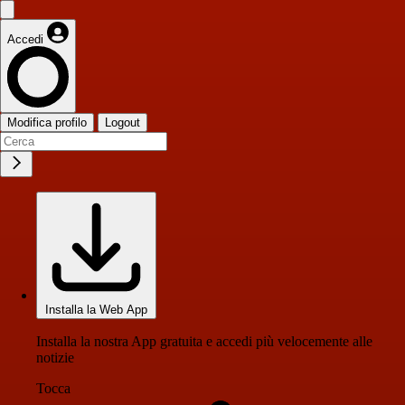
Accedi
Modifica profilo
Logout
Installa la Web App
Installa la nostra App gratuita e accedi più velocemente alle
notizie
Tocca