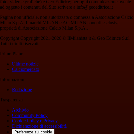
foto, video e grafiche) è Geo Editrice; per ogni comunicazione avente
ad oggetto i contenuti del Sito scrivere a info@geoeditrice.it
Pagina non ufficiale, non autorizzata o connessa a Associazione Calcio
Milan S.p.A. I marchi MILAN e AC MILAN sono di esclusiva
proprietà di Associazione Calcio Milan S.p.A..
Copyright Copyright 2021-2026 © IlMilanista.it & Geo Editrice S.r.l |
Tutti i diritti riservati.
Primo Piano
Ultime notizie
Calciomercato
Informazioni
Redazione
Trasparenza
Archivio
Community Policy
Cookie Policy e Privacy
Dichiarazione di accessibilità
Preferenze sui cookie