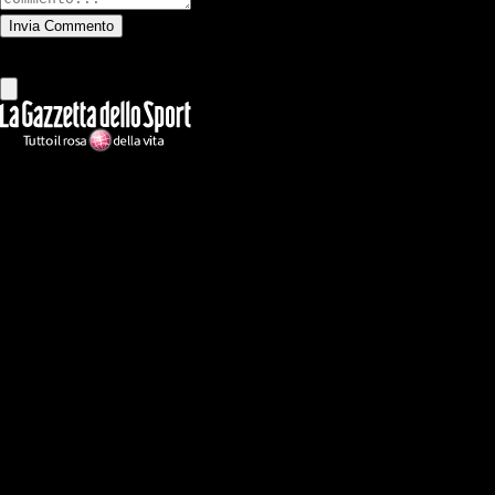
Invia Commento
Tutti
Leggi altri commenti
Ilmilanista.it
Testata giornalistica autorizzazione tribunale di Roma iscritta con il
n°78 con delibera del 12/04/2018. Direttore Responsabile: Stefano
Benedetti
Il sito IlMilanista.it di titolarità di Geo Editrice S.r.l. con sede in Roma,
via Bomarzo 34, C.F./PI 09724341004, è affiliato al network Gazzanet
di RCS Mediagroup S.p.a.. Unico responsabile dei contenuti (testi,
foto, video e grafiche) è Geo Editrice; per ogni comunicazione avente
ad oggetto i contenuti del Sito scrivere a info@geoeditrice.it
Pagina non ufficiale, non autorizzata o connessa a Associazione Calcio
Milan S.p.A. I marchi MILAN e AC MILAN sono di esclusiva
proprietà di Associazione Calcio Milan S.p.A..
Copyright Copyright 2021-2026 © IlMilanista.it & Geo Editrice S.r.l |