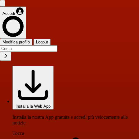
Accedi
Modifica profilo
Logout
Installa la Web App
Installa la nostra App gratuita e accedi più velocemente alle
notizie
Tocca