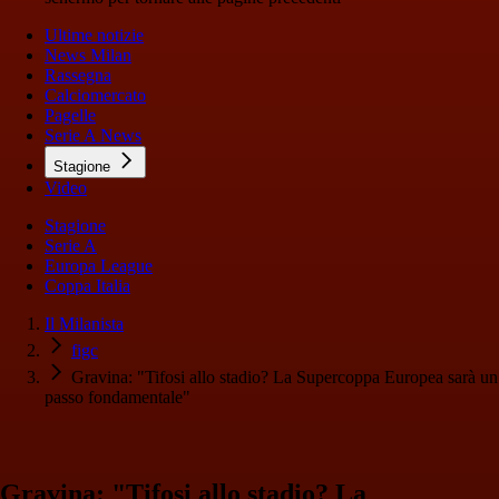
Ultime notizie
News Milan
Rassegna
Calciomercato
Pagelle
Serie A News
Stagione
Video
Stagione
Serie A
Europa League
Coppa Italia
Il Milanista
figc
Gravina: "Tifosi allo stadio? La Supercoppa Europea sarà un
passo fondamentale"
Gravina: "Tifosi allo stadio? La