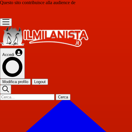
Questo sito contribuisce alla audience de
Accedi
Modifica profilo
Logout
Cerca