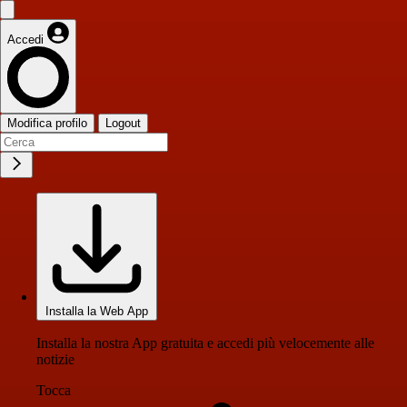
Accedi
Modifica profilo
Logout
Installa la Web App
Installa la nostra App gratuita e accedi più velocemente alle
notizie
Tocca