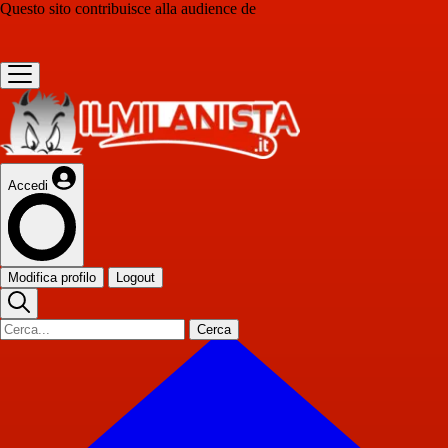
Questo sito contribuisce alla audience de
Accedi
Modifica profilo
Logout
Cerca