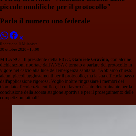
piccole modifiche per il protocollo"
Parla il numero uno federale
Redazione Il Milanista
30 ottobre 2020 - 15:00
MILANO - Il presidente della FIGC,
Gabriele Gravina
, con alcune
dichiarazioni riportate dall'ANSA è tornato a parlare del protocollo in
vigore nel calcio alla luce dell'emergenza sanitaria: "Abbiamo chiesto
alcuni piccoli aggiustamenti per il protocollo, ma la sua efficacia passa
dall'applicazione rigorosa. Voglio inoltre ringraziare i membri del
Comitato Tecnico-Scientifico, il cui lavoro è stato determinante per la
conclusione della scorsa stagione sportiva e per il proseguimento delle
competizioni attuali".