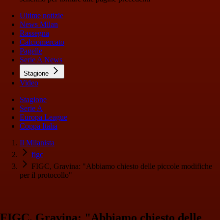
Ultime notizie
News Milan
Rassegna
Calciomercato
Pagelle
Serie A News
Stagione
Video
Stagione
Serie A
Europa League
Coppa Italia
Il Milanista
figc
FIGC, Gravina: "Abbiamo chiesto delle piccole modifiche
per il protocollo"
FIGC, Gravina: "Abbiamo chiesto delle