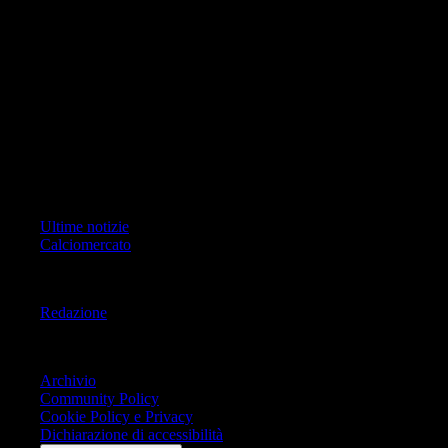
di RCS Mediagroup S.p.a.. Unico responsabile dei contenuti (testi,
foto, video e grafiche) è Geo Editrice; per ogni comunicazione avente
ad oggetto i contenuti del Sito scrivere a info@geoeditrice.it
Pagina non ufficiale, non autorizzata o connessa a Associazione Calcio
Milan S.p.A. I marchi MILAN e AC MILAN sono di esclusiva
proprietà di Associazione Calcio Milan S.p.A..
Copyright Copyright 2021-2026 © IlMilanista.it & Geo Editrice S.r.l |
Tutti i diritti riservati.
Primo Piano
Ultime notizie
Calciomercato
Informazioni
Redazione
Trasparenza
Archivio
Community Policy
Cookie Policy e Privacy
Dichiarazione di accessibilità