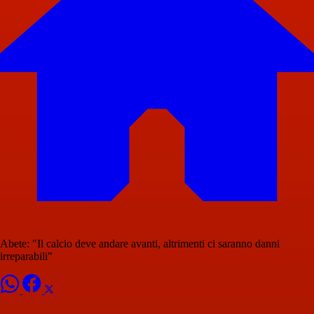
Abete: "Il calcio deve andare avanti, altrimenti ci saranno danni
irreparabili"