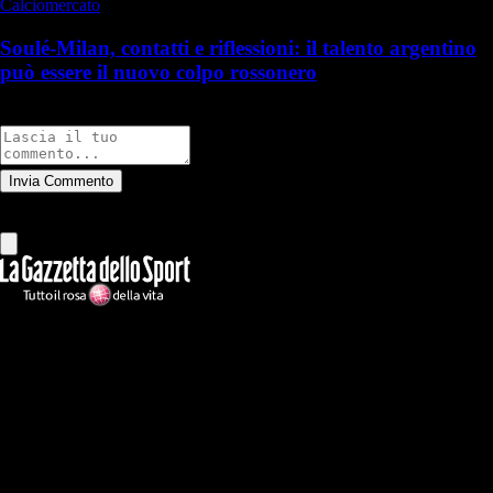
Calciomercato
Soulé-Milan, contatti e riflessioni: il talento argentino
può essere il nuovo colpo rossonero
Commenti
Invia Commento
Tutti
Leggi altri commenti
Ilmilanista.it
Testata giornalistica autorizzazione tribunale di Roma iscritta con il
n°78 con delibera del 12/04/2018. Direttore Responsabile: Stefano
Benedetti
Il sito IlMilanista.it di titolarità di Geo Editrice S.r.l. con sede in Roma,
via Bomarzo 34, C.F./PI 09724341004, è affiliato al network Gazzanet