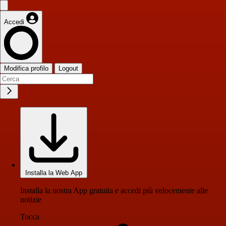
Accedi
Modifica profilo
Logout
Installa la Web App
Installa la nostra App gratuita e accedi più velocemente alle
notizie
Tocca