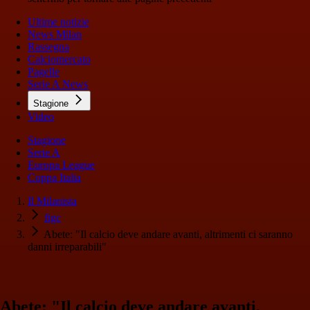
Ultime notizie
News Milan
Rassegna
Calciomercato
Pagelle
Serie A News
Stagione
Video
Stagione
Serie A
Europa League
Coppa Italia
Il Milanista
figc
Abete: "Il calcio deve andare avanti, altrimenti ci saranno
danni irreparabili"
Abete: "Il calcio deve andare avanti,