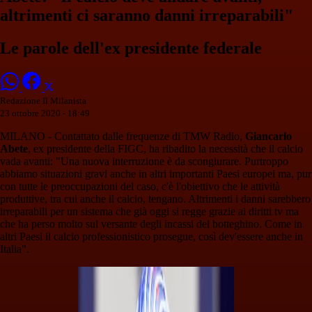
altrimenti ci saranno danni irreparabili"
Le parole dell'ex presidente federale
Redazione Il Milanista
23 ottobre 2020 - 18:49
MILANO - Contattato dalle frequenze di TMW Radio,
Giancarlo
Abete
, ex presidente della FIGC, ha ribadito la necessità che il calcio
vada avanti: "Una nuova interruzione è da scongiurare. Purtroppo
abbiamo situazioni gravi anche in altri importanti Paesi europei ma, pur
con tutte le preoccupazioni del caso, c'è l'obiettivo che le attività
produttive, tra cui anche il calcio, tengano. Altrimenti i danni sarebbero
irreparabili per un sistema che già oggi si regge grazie ai diritti tv ma
che ha perso molto sul versante degli incassi del botteghino. Come in
altri Paesi il calcio professionistico prosegue, così dev'essere anche in
Italia".