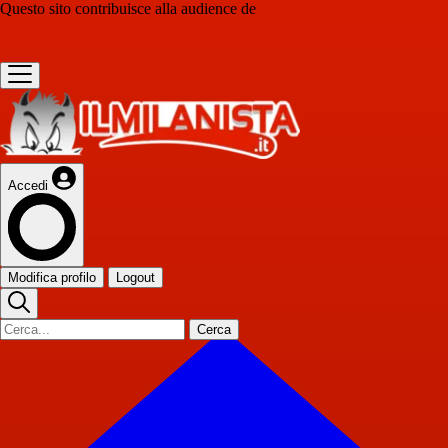
Questo sito contribuisce alla audience de
Accedi
Modifica profilo
Logout
Cerca