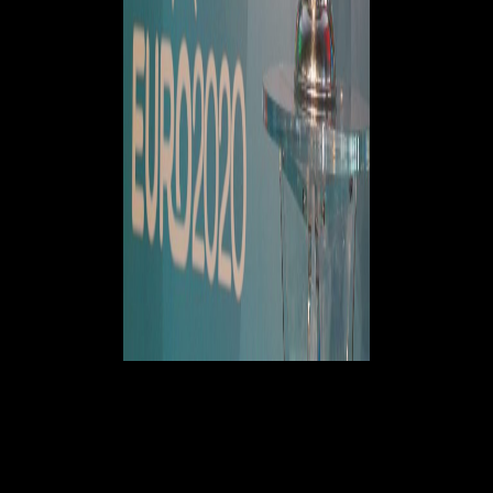
Inghilterra (3-4-2-1):
Pickford; Walker, Maguire, Stones; Trippier,
Phillips, Rice, Shaw; Mount, Sterling; Kane.
A disposizione
:
Ramsdale, Johnstone, Grealish, Henderson, Rashford, Mings, Coady,
Sancho, Calvert-Lewin, James, Saka, Bellingham.
Ct
: Southgate
Ecco il Live della finale: