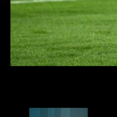
Harry Kane Euro2020
Ecco le formazioni ufficiali:
Italia (4-3-3):
Donnarumma; Di Lorenzo, Bonucci, Chiellini,
Emerson; Barella, Jorginho, Verratti; Insigne, Immobile, Chiesa.
A
disposizione:
Sirigu, Meret, Locatelli, Belotti, Berardi, Pessina,
Acerbi, Cristante, Bernardeschi, Bastoni, Florenzi, Toloi.
Ct
: Mancini.