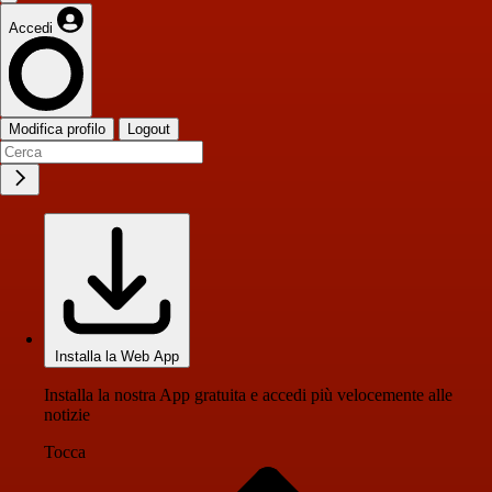
Accedi
Modifica profilo
Logout
Installa la Web App
Installa la nostra App gratuita e accedi più velocemente alle
notizie
Tocca