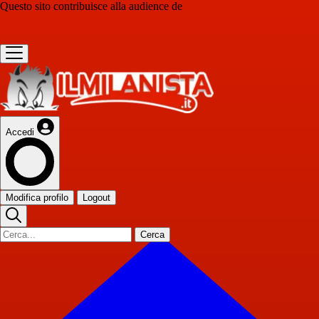
Questo sito contribuisce alla audience de
Accedi
Modifica profilo
Logout
Cerca