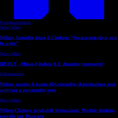
Continua la lettura
News Milan
Milan, Amorim dopo il Chelsea: “Serata negativa, ora
le scelte”
News Milan
REPLY - Milan-Chelsea 0-3: disastro rossonero!
Calciomercato
Milan, spunta il nome di Guerreiro: il portoghese può
arrivare a parametro zero
News Milan
Milan-Chelsea, probabili formazioni: Modric titolare,
esordio per Diawara