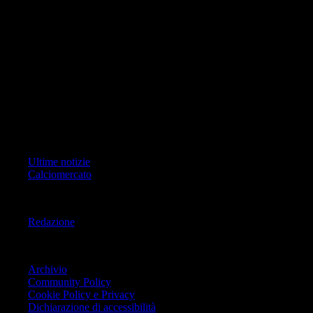
di RCS Mediagroup S.p.a.. Unico responsabile dei contenuti (testi,
foto, video e grafiche) è Geo Editrice; per ogni comunicazione avente
ad oggetto i contenuti del Sito scrivere a info@geoeditrice.it
Pagina non ufficiale, non autorizzata o connessa a Associazione Calcio
Milan S.p.A. I marchi MILAN e AC MILAN sono di esclusiva
proprietà di Associazione Calcio Milan S.p.A..
Copyright Copyright 2021-2026 © IlMilanista.it & Geo Editrice S.r.l |
Tutti i diritti riservati.
Primo Piano
Ultime notizie
Calciomercato
Informazioni
Redazione
Trasparenza
Archivio
Community Policy
Cookie Policy e Privacy
Dichiarazione di accessibilità