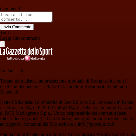
Commenti
Invia Commento
Tutti
Leggi altri commenti
Ilmilanista.it
Testata giornalistica autorizzazione tribunale di Roma iscritta con il
n°78 con delibera del 12/04/2018. Direttore Responsabile: Stefano
Benedetti
Il sito IlMilanista.it di titolarità di Geo Editrice S.r.l. con sede in Roma,
via Bomarzo 34, C.F./PI 09724341004, è affiliato al network Gazzanet
di RCS Mediagroup S.p.a.. Unico responsabile dei contenuti (testi,
foto, video e grafiche) è Geo Editrice; per ogni comunicazione avente
ad oggetto i contenuti del Sito scrivere a info@geoeditrice.it
Pagina non ufficiale, non autorizzata o connessa a Associazione Calcio