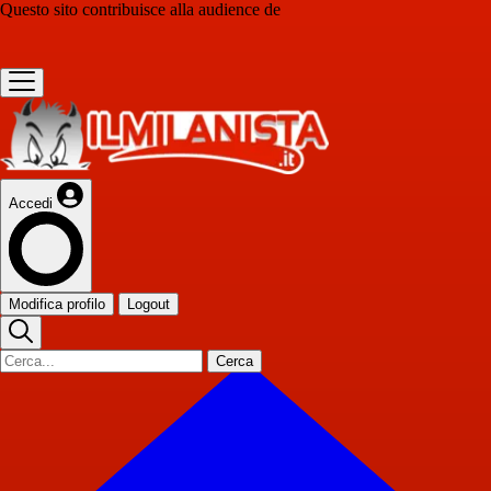
Questo sito contribuisce alla audience de
Accedi
Modifica profilo
Logout
Cerca