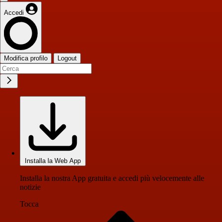
Accedi
Modifica profilo
Logout
Installa la Web App
Installa la nostra App gratuita e accedi più velocemente alle
notizie
Tocca