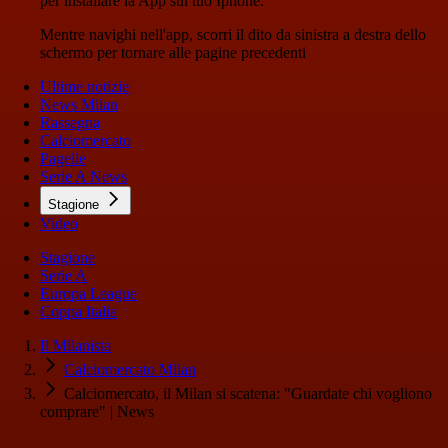
per installare la App sul tuo Iphone.
Mentre navighi nell'app, scorri il dito da sinistra a destra dello
schermo per tornare alle pagine precedenti
Ultime notizie
News Milan
Rassegna
Calciomercato
Pagelle
Serie A News
Stagione
Video
Stagione
Serie A
Europa League
Coppa Italia
Il Milanista
Calciomercato Milan
Calciomercato, il Milan si scatena: "Guardate chi vogliono
comprare" | News