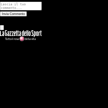
Invia Commento
Tutti
Leggi altri commenti
Ilmilanista.it
Testata giornalistica autorizzazione tribunale di Roma iscritta con il
n°78 con delibera del 12/04/2018. Direttore Responsabile: Stefano
Benedetti
Il sito IlMilanista.it di titolarità di Geo Editrice S.r.l. con sede in Roma,
via Bomarzo 34, C.F./PI 09724341004, è affiliato al network Gazzanet
di RCS Mediagroup S.p.a.. Unico responsabile dei contenuti (testi,
foto, video e grafiche) è Geo Editrice; per ogni comunicazione avente
ad oggetto i contenuti del Sito scrivere a info@geoeditrice.it
Pagina non ufficiale, non autorizzata o connessa a Associazione Calcio
Milan S.p.A. I marchi MILAN e AC MILAN sono di esclusiva
proprietà di Associazione Calcio Milan S.p.A..