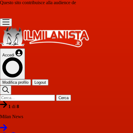
Questo sito contribuisce alla audience de
Accedi
Modifica profilo
Logout
Cerca
1
di
8
Milan News