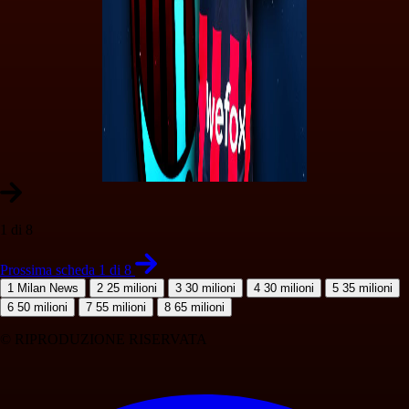
1 di 8
Prossima scheda 1 di 8
1
Milan News
2
25 milioni
3
30 milioni
4
30 milioni
5
35 milioni
6
50 milioni
7
55 milioni
8
65 milioni
© RIPRODUZIONE RISERVATA