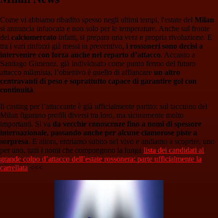
Come vi abbiamo ribadito spesso negli ultimi tempi, l'estate del
Milan
si annuncia infuocata e non solo per le temperature. Anche sul fronte
del
calciomercato
infatti, si prepara una vera e propria rivoluzione. E
tra i vari rinforzi già messi in preventivo,
i rossoneri sono decisi a
intervenire con forza anche nel reparto d’attacco
. Accanto a
Santiago Gimenez, già individuato come punto fermo del futuro
attacco milanista, l’obiettivo è quello di affiancare
un altro
centravanti di peso e soprattutto capace di garantire gol con
continuità
.
Il casting per l’attaccante è già ufficialmente partito: sul taccuino del
Milan figurano profili diversi tra loro, ma sicuramente molto
importanti. Si va
da vecchie conoscenze fino a nomi di spessore
internazionale, passando anche per alcune clamorose piste a
sorpresa
. E allora, entriamo subito nel vivo e andiamo a scoprire, uno
per uno, tutti i nomi che compongono la lunga
lista dei candidati al
grande colpo d’attacco dell’estate rossonera: parte ufficialmente la
carrellata
<<<