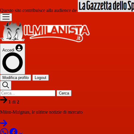
Questo sito contribuisce alla audience de
Accedi
Modifica profilo
Logout
Cerca
1
di
2
Milan-Maignan, le ultime notizie di mercato