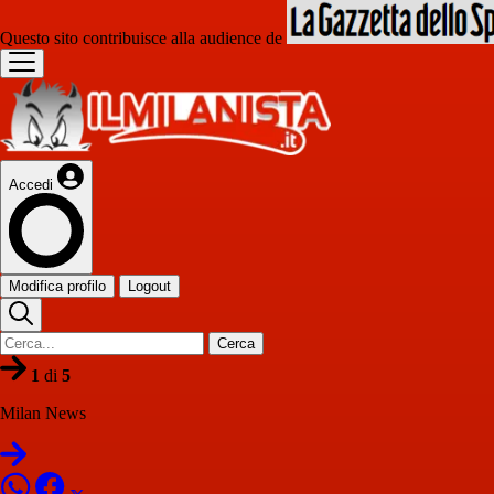
Questo sito contribuisce alla audience de
Accedi
Modifica profilo
Logout
Cerca
1
di
5
Milan News