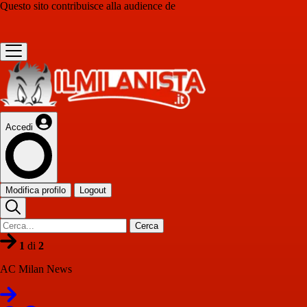
Questo sito contribuisce alla audience de
Accedi
Modifica profilo
Logout
Cerca
1
di
2
AC Milan News