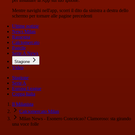
per installare la App sul tuo Iphone.
Mentre navighi nell'app, scorri il dito da sinistra a destra dello
schermo per tornare alle pagine precedenti
Ultime notizie
News Milan
Rassegna
Calciomercato
Pagelle
Serie A News
Stagione
Video
Stagione
Serie A
Europa League
Coppa Italia
Il Milanista
Calciomercato Milan
Milan News - Esonero Conceicao? Clamoroso: sta girando
una voce folle