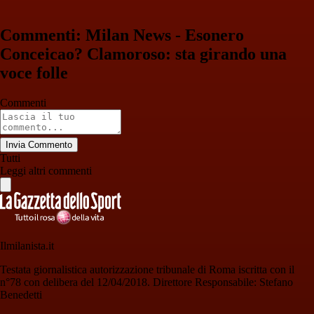
Commenti: Milan News - Esonero
Conceicao? Clamoroso: sta girando una
voce folle
Commenti
Invia Commento
Tutti
Leggi altri commenti
Ilmilanista.it
Testata giornalistica autorizzazione tribunale di Roma iscritta con il
n°78 con delibera del 12/04/2018. Direttore Responsabile: Stefano
Benedetti