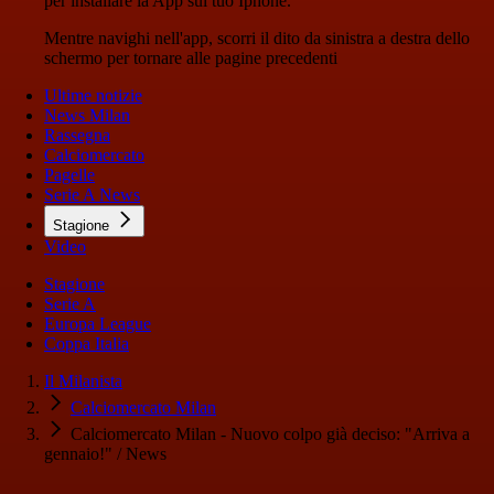
per installare la App sul tuo Iphone.
Mentre navighi nell'app, scorri il dito da sinistra a destra dello
schermo per tornare alle pagine precedenti
Ultime notizie
News Milan
Rassegna
Calciomercato
Pagelle
Serie A News
Stagione
Video
Stagione
Serie A
Europa League
Coppa Italia
Il Milanista
Calciomercato Milan
Calciomercato Milan - Nuovo colpo già deciso: "Arriva a
gennaio!" / News