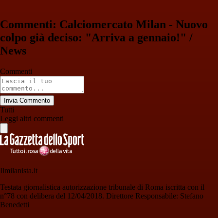
Commenti: Calciomercato Milan - Nuovo
colpo già deciso: "Arriva a gennaio!" /
News
Commenti
Invia Commento
Tutti
Leggi altri commenti
Ilmilanista.it
Testata giornalistica autorizzazione tribunale di Roma iscritta con il
n°78 con delibera del 12/04/2018. Direttore Responsabile: Stefano
Benedetti