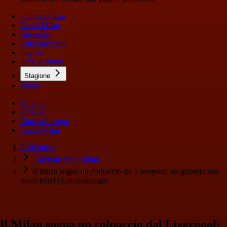
Ultime notizie
News Milan
Rassegna
Calciomercato
Pagelle
Serie A News
Stagione
Video
Stagione
Serie A
Europa League
Coppa Italia
Il Milanista
Calciomercato Milan
Il Milan sogna un colpaccio dal Liverpool: sta girando una
news folle! | Calciomercato
Il Milan sogna un colpaccio dal Liverpool: