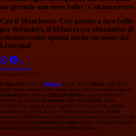
sta girando una news folle! | Calciomercato
Con il Manchester City pronto a fare follie
per Reijnders, il Milan cerca alternative di
calciomercato: spunta anche un nome dal
Liverpool
Stefania Palminteri
14 maggio 2025 - 17:07
Coppa Italia
contro il
Bologna
a parte, in casa
Milan
negli ultimi
giorni stanno tenendo banco anche alcune clamorose indiscrezioni di
calciomercato
relative a
Tijjani Reijnders
. La notizia del forte
interesse da parte del
Manchester City
di
Guardiola
è stata
confermata da più parti, sia in Inghilterra che qui in Italia, da fonti
assolutamente autorevoli. Che i Citizens tenteranno un affondo
concreto e multimilionario in etate sembra dunque una certezza. E con
il Milan fuori dalla
Champions League
, questo è un fattore di rischio
importante per la permanenza di Reijnders a Milano.