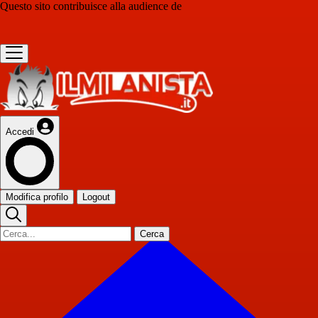
Questo sito contribuisce alla audience de
Accedi
Modifica profilo
Logout
Cerca