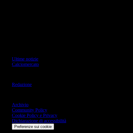
ad oggetto i contenuti del Sito scrivere a info@geoeditrice.it
Pagina non ufficiale, non autorizzata o connessa a Associazione Calcio
Milan S.p.A. I marchi MILAN e AC MILAN sono di esclusiva
proprietà di Associazione Calcio Milan S.p.A..
Copyright Copyright 2021-2026 © IlMilanista.it & Geo Editrice S.r.l |
Tutti i diritti riservati.
Primo Piano
Ultime notizie
Calciomercato
Informazioni
Redazione
Trasparenza
Archivio
Community Policy
Cookie Policy e Privacy
Dichiarazione di accessibilità
Preferenze sui cookie