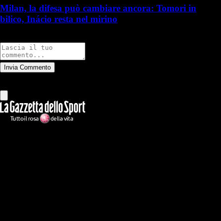
Milan, la difesa può cambiare ancora: Tomori in
bilico, Inácio resta nel mirino
Commenti
Invia Commento
Tutti
Leggi altri commenti
Ilmilanista.it
Testata giornalistica autorizzazione tribunale di Roma iscritta con il
n°78 con delibera del 12/04/2018. Direttore Responsabile: Stefano
Benedetti
Il sito IlMilanista.it di titolarità di Geo Editrice S.r.l. con sede in Roma,
via Bomarzo 34, C.F./PI 09724341004, è affiliato al network Gazzanet
di RCS Mediagroup S.p.a.. Unico responsabile dei contenuti (testi,
foto, video e grafiche) è Geo Editrice; per ogni comunicazione avente