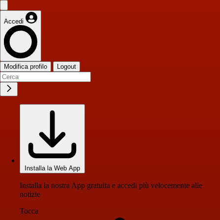
Accedi
Modifica profilo
Logout
Installa la Web App
Installa la nostra App gratuita e accedi più velocemente alle
notizie
Tocca