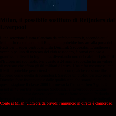
Milan, il possibile sostituto di Reijnders dal
Liverpool
L'indiscrezione è stata rilanciata da
calciomercato.it
, secondo cui il
Milan - in caso di addio di Reijnders - potrebbe bussare alla porta dei
Reds per il super centrocampista
Dominik Szoboszlai
. L'ungherese,
vecchio pallino di mercato del club rossonero, è ormai esploso a
grandissimi livelli in Inghilterra, diventando uno dei calciatori più forti
d'Europa nel suo ruolo. Per questo a 24 anni Szoboszlai ha un valore
di mercato che sfiora gli
80 milioni di euro
. Una cifra mostruosa, che
il Milan potrebbe permettersi solamente con qualche cessione illustre
(proprio come quella di Reijnders). Sarebbe un profilo perfetto per il
Diavolo: forte fisicamente e dalle qualità tecniche straordinarie, in
questa stagione
il classe 2000 ha messo la firma su ben 7 gol e 9
assist in 47 partite
. Strappare Szoboszlai al Liverpool comunque
sarebbe un'impresa davvero complicata e affatto scontata. Parlando
invece di qualcosa di ben più concreto, occhio ad altre piste bollenti.
Conte al Milan, ultim'ora da brividi: l'annuncio in diretta è clamoroso!
<<<