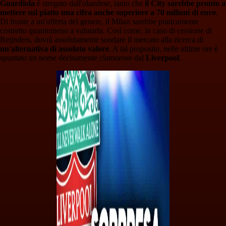
Guardiola
è stregato dall'olandese, tanto che
il City sarebbe pronto a
mettere sul piatto una cifra anche superiore a 70 milioni di euro
.
Di fronte a un'offerta del genere, il Milan sarebbe praticamente
costretto quantomeno a valutarla. Così come, in caso di cessione di
Reijnders, dovrà assolutamente sondare il mercato alla ricerca di
un'alternativa di assoluto valore
. A tal proposito, nelle ultime ore è
spuntato un nome decisamente clamoroso dal
Liverpool
.