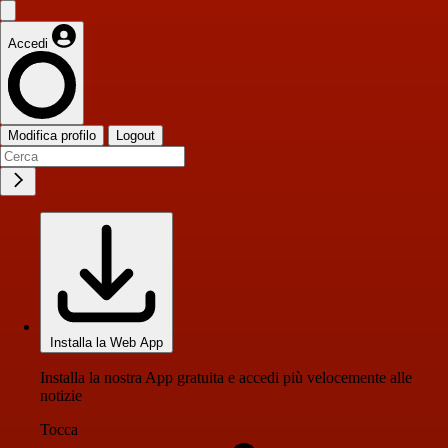
Accedi
Modifica profilo
Logout
Installa la Web App
Installa la nostra App gratuita e accedi più velocemente alle
notizie
Tocca