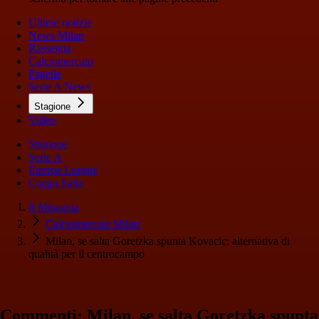
Ultime notizie
News Milan
Rassegna
Calciomercato
Pagelle
Serie A News
Stagione
Video
Stagione
Serie A
Europa League
Coppa Italia
Il Milanista
Calciomercato Milan
Milan, se salta Goretzka spunta Kovacic: alternativa di
qualità per il centrocampo
Commenti: Milan, se salta Goretzka spunta