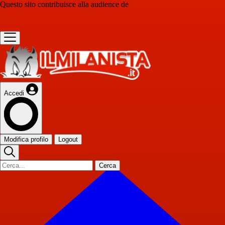
Questo sito contribuisce alla audience de
Accedi
Modifica profilo
Logout
Cerca