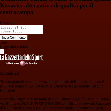
Kovacic: alternativa di qualità per il
centrocampo
Commenti
Invia Commento
Tutti
Leggi altri commenti
Ilmilanista.it
Testata giornalistica autorizzazione tribunale di Roma iscritta con il
n°78 con delibera del 12/04/2018. Direttore Responsabile: Stefano
Benedetti
Il sito IlMilanista.it di titolarità di Geo Editrice S.r.l. con sede in Roma,
via Bomarzo 34, C.F./PI 09724341004, è affiliato al network Gazzanet
di RCS Mediagroup S.p.a.. Unico responsabile dei contenuti (testi,