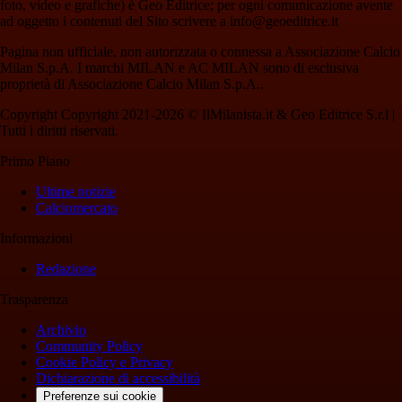
foto, video e grafiche) è Geo Editrice; per ogni comunicazione avente
ad oggetto i contenuti del Sito scrivere a info@geoeditrice.it
Pagina non ufficiale, non autorizzata o connessa a Associazione Calcio
Milan S.p.A. I marchi MILAN e AC MILAN sono di esclusiva
proprietà di Associazione Calcio Milan S.p.A..
Copyright Copyright 2021-2026 © IlMilanista.it & Geo Editrice S.r.l |
Tutti i diritti riservati.
Primo Piano
Ultime notizie
Calciomercato
Informazioni
Redazione
Trasparenza
Archivio
Community Policy
Cookie Policy e Privacy
Dichiarazione di accessibilità
Preferenze sui cookie