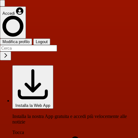
Accedi
Modifica profilo
Logout
Installa la Web App
Installa la nostra App gratuita e accedi più velocemente alle
notizie
Tocca