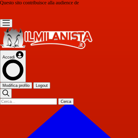
Questo sito contribuisce alla audience de
Accedi
Modifica profilo
Logout
Cerca