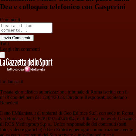
Dea e colloquio telefonico con Gasperini
Commenti
Invia Commento
Tutti
Leggi altri commenti
Ilmilanista.it
Testata giornalistica autorizzazione tribunale di Roma iscritta con il
n°78 con delibera del 12/04/2018. Direttore Responsabile: Stefano
Benedetti
Il sito IlMilanista.it di titolarità di Geo Editrice S.r.l. con sede in Roma,
via Bomarzo 34, C.F./PI 09724341004, è affiliato al network Gazzanet
di RCS Mediagroup S.p.a.. Unico responsabile dei contenuti (testi,
foto, video e grafiche) è Geo Editrice; per ogni comunicazione avente
ad oggetto i contenuti del Sito scrivere a info@geoeditrice.it