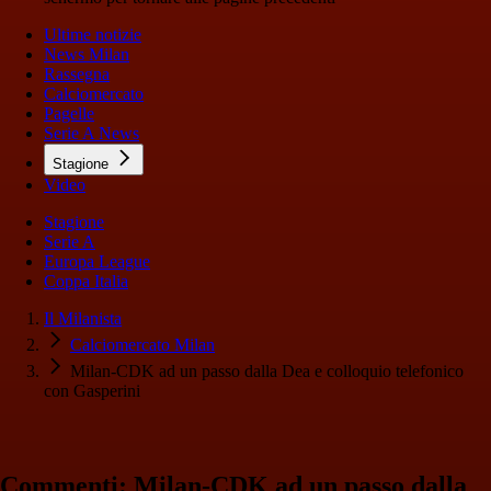
Ultime notizie
News Milan
Rassegna
Calciomercato
Pagelle
Serie A News
Stagione
Video
Stagione
Serie A
Europa League
Coppa Italia
Il Milanista
Calciomercato Milan
Milan-CDK ad un passo dalla Dea e colloquio telefonico
con Gasperini
Commenti: Milan-CDK ad un passo dalla