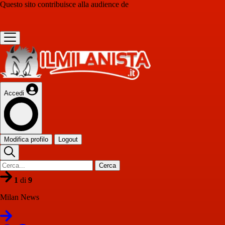
Questo sito contribuisce alla audience de
Accedi
Modifica profilo
Logout
Cerca
1
di
9
Milan News