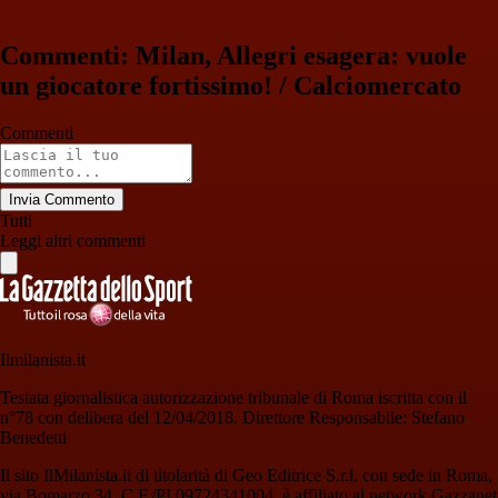
Commenti: Milan, Allegri esagera: vuole
un giocatore fortissimo! / Calciomercato
Commenti
Invia Commento
Tutti
Leggi altri commenti
Ilmilanista.it
Testata giornalistica autorizzazione tribunale di Roma iscritta con il
n°78 con delibera del 12/04/2018. Direttore Responsabile: Stefano
Benedetti
Il sito IlMilanista.it di titolarità di Geo Editrice S.r.l. con sede in Roma,
via Bomarzo 34, C.F./PI 09724341004, è affiliato al network Gazzanet