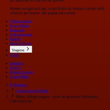
per installare la App sul tuo Iphone.
Mentre navighi nell'app, scorri il dito da sinistra a destra dello
schermo per tornare alle pagine precedenti
Ultime notizie
News Milan
Rassegna
Calciomercato
Pagelle
Serie A News
Stagione
Video
Stagione
Serie A
Europa League
Coppa Italia
Il Milanista
Calciomercato Milan
Milan, Allegri esagera: vuole un giocatore fortissimo! /
Calciomercato