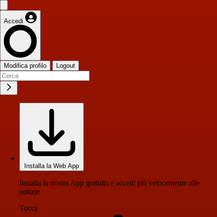
Accedi
Modifica profilo
Logout
Installa la Web App
Installa la nostra App gratuita e accedi più velocemente alle
notizie
Tocca