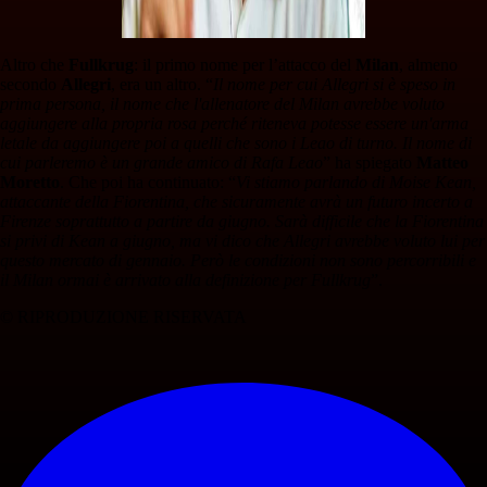
Altro che
Fullkrug
: il primo nome per l’attacco del
Milan
, almeno
secondo
Allegri
, era un altro. “
Il nome per cui Allegri si è speso in
prima persona, il nome che l'allenatore del Milan avrebbe voluto
aggiungere alla propria rosa perché riteneva potesse essere un'arma
letale da aggiungere poi a quelli che sono i Leao di turno. Il nome di
cui parleremo è un grande amico di Rafa Leao
” ha spiegato
Matteo
Moretto
. Che poi ha continuato: “
Vi stiamo parlando di Moise Kean,
attaccante della Fiorentina, che sicuramente avrà un futuro incerto a
Firenze soprattutto a partire da giugno. Sarà difficile che la Fiorentina
si privi di Kean a giugno, ma vi dico che Allegri avrebbe voluto lui per
questo mercato di gennaio. Però le condizioni non sono percorribili e
il Milan ormai è arrivato alla definizione per Fullkrug
”.
© RIPRODUZIONE RISERVATA