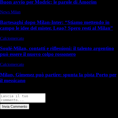
Buon avvio per Modric: le parole di Amorim
News Milan
Bartesaghi dopo Milan-Inter: “Stiamo mettendo in
campo le idee del mister. Leao? Spero resti al Milan”
Calciomercato
Soulé-Milan, contatti e riflessioni: il talento argentino
può essere il nuovo colpo rossonero
Calciomercato
Milan, Gimenez può partire: spunta la pista Porto per
il messicano
Commenti
Invia Commento
Tutti
Leggi altri commenti