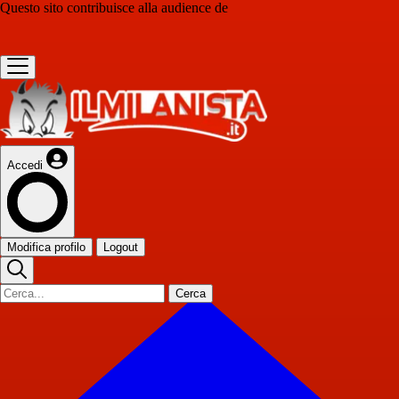
Questo sito contribuisce alla audience de
Accedi
Modifica profilo
Logout
Cerca