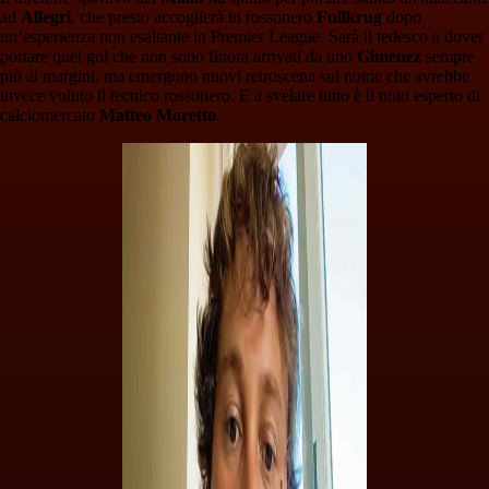
ad
Allegri
, che presto accoglierà in rossonero
Fullkrug
dopo
un’esperienza non esaltante in Premier League. Sarà il tedesco a dover
portare quei gol che non sono finora arrivati da uno
Gimenez
sempre
più ai margini, ma emergono nuovi retroscena sul nome che avrebbe
invece voluto il tecnico rossonero. E a svelare tutto è il noto esperto di
calciomercato
Matteo Moretto
.