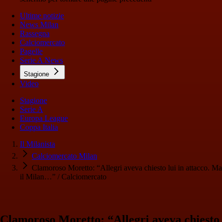
Ultime notizie
News Milan
Rassegna
Calciomercato
Pagelle
Serie A News
Stagione
Video
Stagione
Serie A
Europa League
Coppa Italia
Il Milanista
Calciomercato Milan
Clamoroso Moretto: “Allegri aveva chiesto lui in attacco. Ma
il Milan…” / Calciomercato
Clamoroso Moretto: “Allegri aveva chiesto