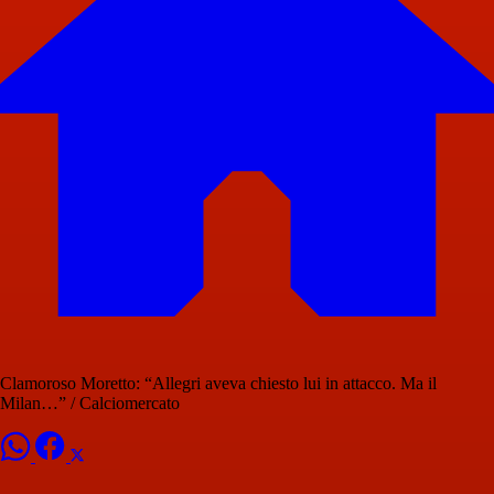
Clamoroso Moretto: “Allegri aveva chiesto lui in attacco. Ma il
Milan…” / Calciomercato