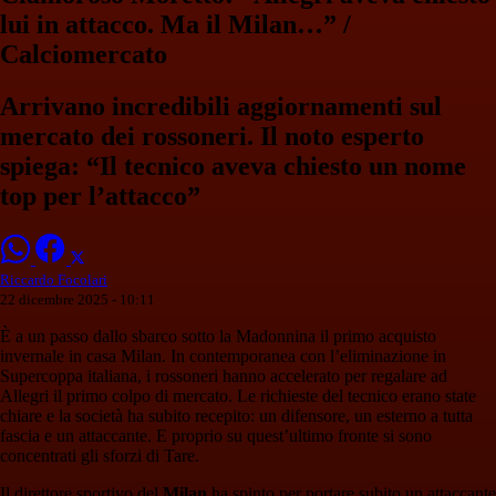
lui in attacco. Ma il Milan…” /
Calciomercato
Arrivano incredibili aggiornamenti sul
mercato dei rossoneri. Il noto esperto
spiega: “Il tecnico aveva chiesto un nome
top per l’attacco”
Riccardo Focolari
22 dicembre 2025 - 10:11
È a un passo dallo sbarco sotto la Madonnina il primo acquisto
invernale in casa Milan. In contemporanea con l’eliminazione in
Supercoppa italiana, i rossoneri hanno accelerato per regalare ad
Allegri il primo colpo di mercato. Le richieste del tecnico erano state
chiare e la società ha subito recepito: un difensore, un esterno a tutta
fascia e un attaccante. E proprio su quest’ultimo fronte si sono
concentrati gli sforzi di Tare.
Il direttore sportivo del
Milan
ha spinto per portare subito un attaccante