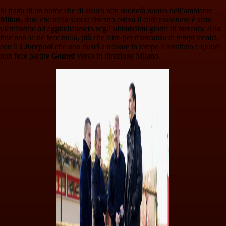
Si tratta di un nome che di sicuro non suonerà nuovo nell’ambiente
Milan
, dato che nella scorsa finestra estiva il club rossonero è stato
vicinissimo ad aggiudicarselo negli ultimissimi giorni di mercato. Alla
fine non se ne fece nulla, più che altro per mancanza di tempi tecnici,
con il
Liverpool
che non riuscì a trovare in tempo il sostituto e quindi
non fece partire
Gomez
verso in direzione Milano.