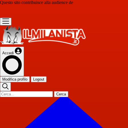
Questo sito contribuisce alla audience de
Accedi
Modifica profilo
Logout
Cerca