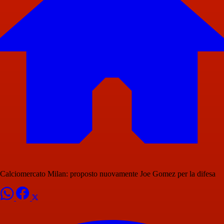
Calciomercato Milan: proposto nuovamente Joe Gomez per la difesa