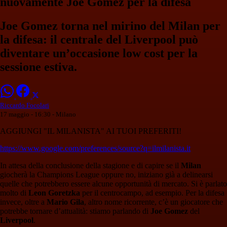
nuovamente Joe Gomez per la difesa
Joe Gomez torna nel mirino del Milan per
la difesa: il centrale del Liverpool può
diventare un’occasione low cost per la
sessione estiva.
Riccardo Focolari
17 maggio - 16:30
- Milano
AGGIUNGI "IL MILANISTA" AI TUOI PREFERITI!
https://www.google.com/preferences/source?q=ilmilanista.it
In attesa della conclusione della stagione e di capire se il
Milan
giocherà la Champions League oppure no, iniziano già a delinearsi
quelle che potrebbero essere alcune opportunità di mercato. Si è parlato
molto di
Leon
Goretzka
per il centrocampo, ad esempio. Per la difesa
invece, oltre a
Mario
Gila
, altro nome ricorrente, c’è un giocatore che
potrebbe tornare d’attualità: stiamo parlando di
Joe Gomez
del
Liverpool
.