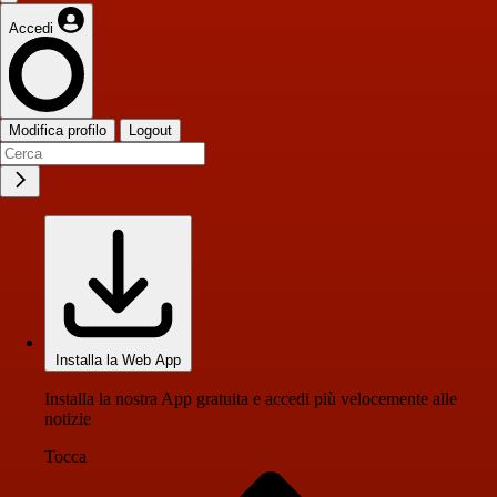
Accedi
Modifica profilo
Logout
Installa la Web App
Installa la nostra App gratuita e accedi più velocemente alle
notizie
Tocca