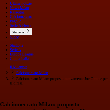
Ultime notizie
News Milan
Rassegna
Calciomercato
Pagelle
Serie A News
Stagione
Video
Stagione
Serie A
Europa League
Coppa Italia
Il Milanista
Calciomercato Milan
Calciomercato Milan: proposto nuovamente Joe Gomez per
la difesa
Calciomercato Milan: proposto