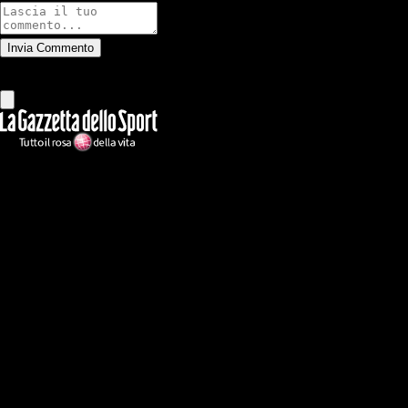
Invia Commento
Tutti
Leggi altri commenti
Ilmilanista.it
Testata giornalistica autorizzazione tribunale di Roma iscritta con il
n°78 con delibera del 12/04/2018. Direttore Responsabile: Stefano
Benedetti
Il sito IlMilanista.it di titolarità di Geo Editrice S.r.l. con sede in Roma,
via Bomarzo 34, C.F./PI 09724341004, è affiliato al network Gazzanet
di RCS Mediagroup S.p.a.. Unico responsabile dei contenuti (testi,
foto, video e grafiche) è Geo Editrice; per ogni comunicazione avente
ad oggetto i contenuti del Sito scrivere a info@geoeditrice.it
Pagina non ufficiale, non autorizzata o connessa a Associazione Calcio
Milan S.p.A. I marchi MILAN e AC MILAN sono di esclusiva
proprietà di Associazione Calcio Milan S.p.A..