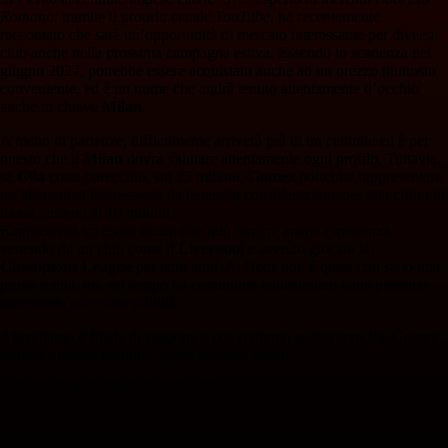
Romano
, tramite il proprio canale
YouTube
, ha recentemente
raccontato che sarà un’opportunità di mercato interessante per diversi
club anche nella prossima campagna estiva. Essendo in scadenza nel
giugno 2027, potrebbe essere acquistato anche ad un prezzo piuttosto
conveniente, ed è un nome che andrà tenuto attentamente d’occhio
anche in chiave
Milan
.
A meno di partenze, difficilmente arriverà più di un centrale ed è per
questo che il
Milan
dovrà valutare attentamente ogni profilo. Tuttavia,
se
Gila
costa parecchio, sui 25 milioni,
Gomez
potrebbe rappresentare
un’alternativa interessante da tenere in considerazione per una cifra più
bassa, intorno ai 10 milioni.
Rappresenta un usato sicuro che può portare anche esperienza,
venendo da un club come il
Liverpool
e avendo giocato la
Champions League
per tanti anni. Ai Reds non è quasi mai stato una
prima scelta, ma nel tempo ha comunque collezionato tante presenze
mostrando una certa solidità.
Attendiamo il finale di stagione e poi vedremo se davvero Joe Gomez
tornerà a essere un nome caldo in ottica Milan.
© RIPRODUZIONE RISERVATA