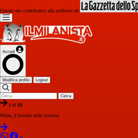
Questo sito contribuisce alla audience de
Accedi
Modifica profilo
Logout
Cerca
1
di
10
Milan, il borsino delle cessioni