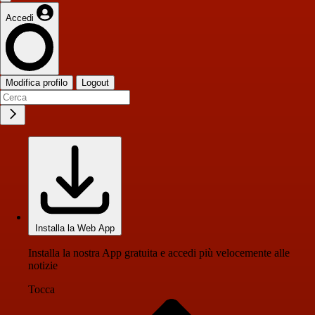
Accedi
Modifica profilo
Logout
Installa la Web App
Installa la nostra App gratuita e accedi più velocemente alle
notizie
Tocca