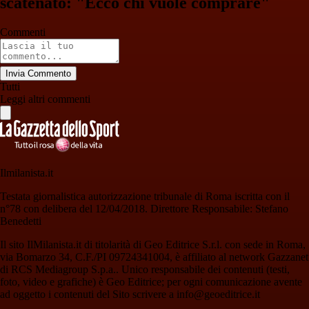
scatenato: "Ecco chi vuole comprare"
Commenti
Invia Commento
Tutti
Leggi altri commenti
Ilmilanista.it
Testata giornalistica autorizzazione tribunale di Roma iscritta con il
n°78 con delibera del 12/04/2018. Direttore Responsabile: Stefano
Benedetti
Il sito IlMilanista.it di titolarità di Geo Editrice S.r.l. con sede in Roma,
via Bomarzo 34, C.F./PI 09724341004, è affiliato al network Gazzanet
di RCS Mediagroup S.p.a.. Unico responsabile dei contenuti (testi,
foto, video e grafiche) è Geo Editrice; per ogni comunicazione avente
ad oggetto i contenuti del Sito scrivere a info@geoeditrice.it