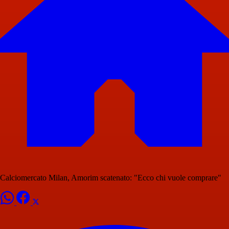
Calciomercato Milan, Amorim scatenato: "Ecco chi vuole comprare"