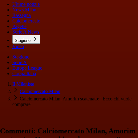
Ultime notizie
News Milan
Rassegna
Calciomercato
Pagelle
Serie A News
Stagione
Video
Stagione
Serie A
Europa League
Coppa Italia
Il Milanista
Calciomercato Milan
Calciomercato Milan, Amorim scatenato: "Ecco chi vuole
comprare"
Commenti: Calciomercato Milan, Amorim