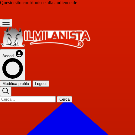
Questo sito contribuisce alla audience de
Accedi
Modifica profilo
Logout
Cerca