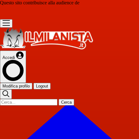
Questo sito contribuisce alla audience de
Accedi
Modifica profilo
Logout
Cerca