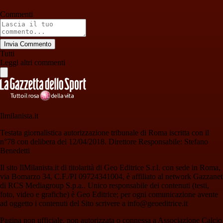
Commenti
Invia Commento
Tutti
Leggi altri commenti
Ilmilanista.it
Testata giornalistica autorizzazione tribunale di Roma iscritta con il
n°78 con delibera del 12/04/2018. Direttore Responsabile: Stefano
Benedetti
Il sito IlMilanista.it di titolarità di Geo Editrice S.r.l. con sede in Roma,
via Bomarzo 34, C.F./PI 09724341004, è affiliato al network Gazzanet
di RCS Mediagroup S.p.a.. Unico responsabile dei contenuti (testi,
foto, video e grafiche) è Geo Editrice; per ogni comunicazione avente
ad oggetto i contenuti del Sito scrivere a info@geoeditrice.it
Pagina non ufficiale, non autorizzata o connessa a Associazione Calcio