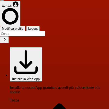
Accedi
Modifica profilo
Logout
Installa la Web App
Installa la nostra App gratuita e accedi più velocemente alle
notizie
Tocca