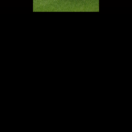
Su Pavlovic
Indubbiamente,
Strahinja Pavlovic
è stato uno dei migliori calciatori
del
Milan
in questa stagione, inclusi gli ultimi periodi particolarmente
difficili che la squadra sta affrontando nell'ultimo mese, e in generale in
tutto il girone di ritorno del campionato. Il difensore serbo, giunto alla
sua seconda stagione con il
Diavolo
, è tra gli atleti più stimati della
rosa, soprattutto dai tifosi, per il suo impegno e la determinazione che
mostra in campo.
Secondo quanto riportato da
Gazzetta. it,
le prestazioni di
Pavlovic
sono state così positive da attirare l'attenzione del campionato di calcio
più prestigioso al mondo: la
Premier League
. Secondo la fonte, il
Crystal Palace
si è fatto avanti mostrandosi particolarmente interessato
e ha raccolto alcune informazioni su una possibile trattativa. Anche il
Manchester United
ha manifestato il suo interesse. Tuttavia, il
Milan
non intende cedere
Pavlovic
, considerandolo un giocatore
fondamentale della squadra, ma una mancata qualificazione alla
Champions League
potrebbe far riconsiderare le decisioni presso via
Aldo Rossi. Mister Allegri conta tanto su di lui e proprio nella
conferenza di ieri ha voluto ribadire la sua posizione di mercato nei