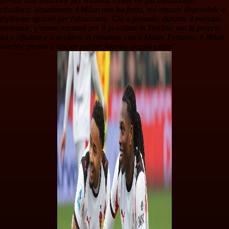
trovare una soluzione per Nkunku. Come ho già menzionato,
ribadisco: attualmente il Milan non ha fretta, ma rimane disponibile a
esplorare opzioni per l'attaccante. Già a gennaio, durante il mercato
invernale, c'erano interessi per il giocatore in Turchia, ma fu proprio
lui a rifiutare e a decidere di rimanere con il Milan. Pertanto, il Milan
sarebbe pronto a lasciar partire Nkunku questa estate"
.