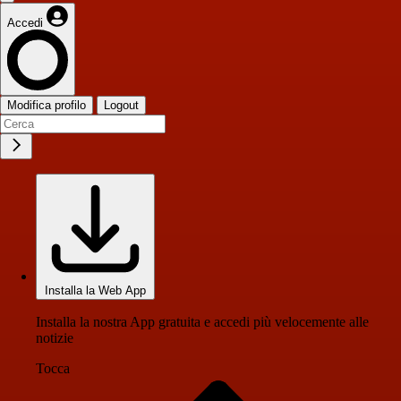
Accedi
Modifica profilo
Logout
Installa la Web App
Installa la nostra App gratuita e accedi più velocemente alle
notizie
Tocca