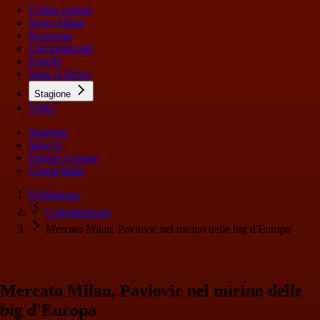
Ultime notizie
News Milan
Rassegna
Calciomercato
Pagelle
Serie A News
Stagione
Video
Stagione
Serie A
Europa League
Coppa Italia
Il Milanista
Calciomercato
Mercato Milan, Pavlovic nel mirino delle big d'Europa
Mercato Milan, Pavlovic nel mirino delle
big d'Europa