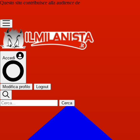
Questo sito contribuisce alla audience de
Accedi
Modifica profilo
Logout
Cerca