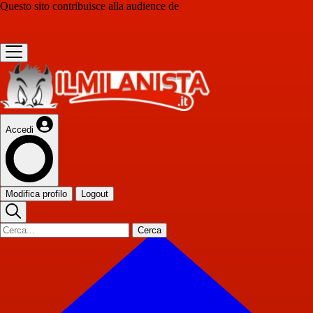
Questo sito contribuisce alla audience de
Accedi
Modifica profilo
Logout
Cerca