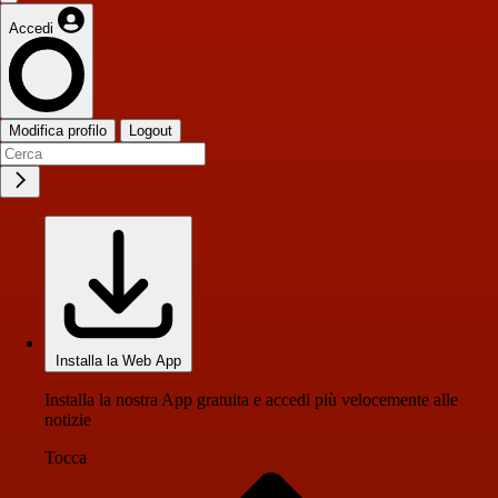
Accedi
Modifica profilo
Logout
Installa la Web App
Installa la nostra App gratuita e accedi più velocemente alle
notizie
Tocca