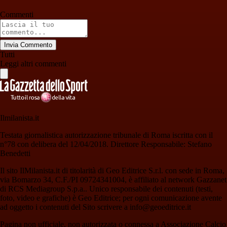
Commenti
Invia Commento
Tutti
Leggi altri commenti
Ilmilanista.it
Testata giornalistica autorizzazione tribunale di Roma iscritta con il
n°78 con delibera del 12/04/2018. Direttore Responsabile: Stefano
Benedetti
Il sito IlMilanista.it di titolarità di Geo Editrice S.r.l. con sede in Roma,
via Bomarzo 34, C.F./PI 09724341004, è affiliato al network Gazzanet
di RCS Mediagroup S.p.a.. Unico responsabile dei contenuti (testi,
foto, video e grafiche) è Geo Editrice; per ogni comunicazione avente
ad oggetto i contenuti del Sito scrivere a info@geoeditrice.it
Pagina non ufficiale, non autorizzata o connessa a Associazione Calcio