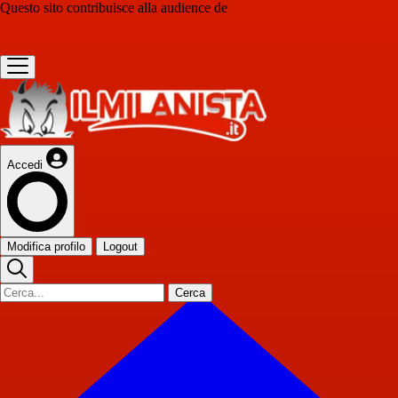
Questo sito contribuisce alla audience de
Accedi
Modifica profilo
Logout
Cerca