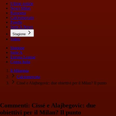
Ultime notizie
News Milan
Rassegna
Calciomercato
Pagelle
Serie A News
Stagione
Video
Stagione
Serie A
Europa League
Coppa Italia
Il Milanista
Calciomercato
Cissé e Alajbegovic: due obiettivi per il Milan? Il punto
Commenti: Cissé e Alajbegovic: due
obiettivi per il Milan? Il punto