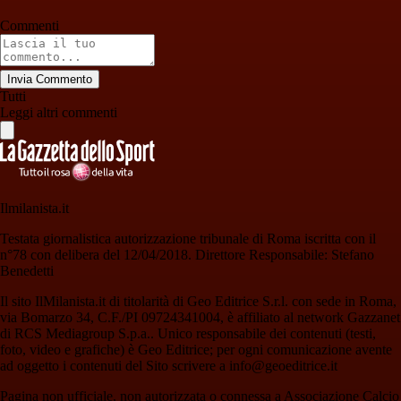
Commenti
Invia Commento
Tutti
Leggi altri commenti
Ilmilanista.it
Testata giornalistica autorizzazione tribunale di Roma iscritta con il
n°78 con delibera del 12/04/2018. Direttore Responsabile: Stefano
Benedetti
Il sito IlMilanista.it di titolarità di Geo Editrice S.r.l. con sede in Roma,
via Bomarzo 34, C.F./PI 09724341004, è affiliato al network Gazzanet
di RCS Mediagroup S.p.a.. Unico responsabile dei contenuti (testi,
foto, video e grafiche) è Geo Editrice; per ogni comunicazione avente
ad oggetto i contenuti del Sito scrivere a info@geoeditrice.it
Pagina non ufficiale, non autorizzata o connessa a Associazione Calcio