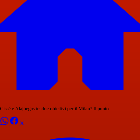
Cissé e Alajbegovic: due obiettivi per il Milan? Il punto