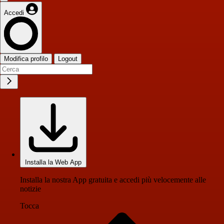
Accedi
Modifica profilo
Logout
Installa la Web App
Installa la nostra App gratuita e accedi più velocemente alle
notizie
Tocca