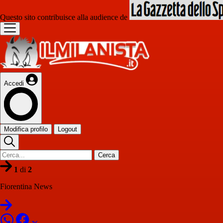
Questo sito contribuisce alla audience de
Accedi
Modifica profilo
Logout
Cerca
1
di
2
Fiorentina News