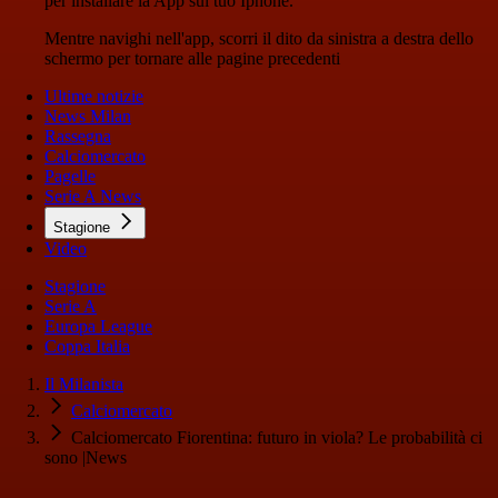
per installare la App sul tuo Iphone.
Mentre navighi nell'app, scorri il dito da sinistra a destra dello
schermo per tornare alle pagine precedenti
Ultime notizie
News Milan
Rassegna
Calciomercato
Pagelle
Serie A News
Stagione
Video
Stagione
Serie A
Europa League
Coppa Italia
Il Milanista
Calciomercato
Calciomercato Fiorentina: futuro in viola? Le probabilità ci
sono |News