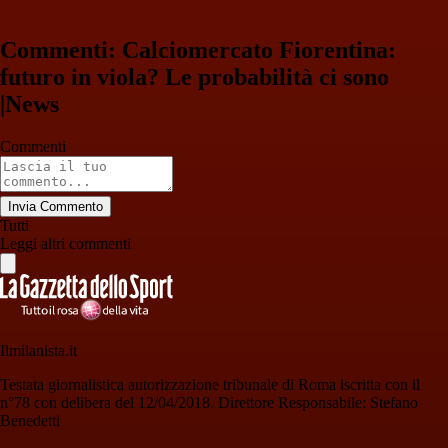
Commenti: Calciomercato Fiorentina:
futuro in viola? Le probabilità ci sono
|News
Commenti
Invia Commento
Tutti
Leggi altri commenti
Ilmilanista.it
Testata giornalistica autorizzazione tribunale di Roma iscritta con il
n°78 con delibera del 12/04/2018. Direttore Responsabile: Stefano
Benedetti