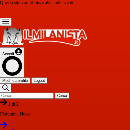
Questo sito contribuisce alla audience de
Accedi
Modifica profilo
Logout
Cerca
1
di
2
Fiorentina News