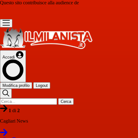
Questo sito contribuisce alla audience de
Accedi
Modifica profilo
Logout
Cerca
1
di
2
Cagliari News