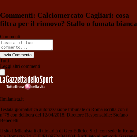
Commenti: Calciomercato Cagliari: cosa
filtra per il rinnovo? Stallo o fumata bianca
Commenti
Invia Commento
Tutti
Leggi altri commenti
Ilmilanista.it
Testata giornalistica autorizzazione tribunale di Roma iscritta con il
n°78 con delibera del 12/04/2018. Direttore Responsabile: Stefano
Benedetti
Il sito IlMilanista.it di titolarità di Geo Editrice S.r.l. con sede in Roma,
via Bomarzo 34, C.F./PI 09724341004, è affiliato al network Gazzanet