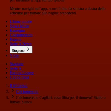
per installare la App sul tuo Iphone.
Mentre navighi nell'app, scorri il dito da sinistra a destra dello
schermo per tornare alle pagine precedenti
Ultime notizie
News Milan
Rassegna
Calciomercato
Pagelle
Serie A News
Stagione
Video
Stagione
Serie A
Europa League
Coppa Italia
Il Milanista
Calciomercato
Calciomercato Cagliari: cosa filtra per il rinnovo? Stallo o
fumata bianca