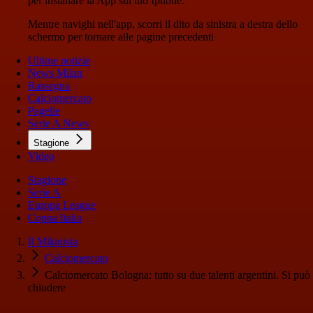
per installare la App sul tuo Iphone.
Mentre navighi nell'app, scorri il dito da sinistra a destra dello
schermo per tornare alle pagine precedenti
Ultime notizie
News Milan
Rassegna
Calciomercato
Pagelle
Serie A News
Stagione
Video
Stagione
Serie A
Europa League
Coppa Italia
Il Milanista
Calciomercato
Calciomercato Bologna: tutto su due talenti argentini. Si può
chiudere