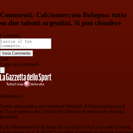
Commenti: Calciomercato Bologna: tutto
su due talenti argentini. Si può chiudere
Commenti
Invia Commento
Tutti
Leggi altri commenti
Ilmilanista.it
Testata giornalistica autorizzazione tribunale di Roma iscritta con il
n°78 con delibera del 12/04/2018. Direttore Responsabile: Stefano
Benedetti
Il sito IlMilanista.it di titolarità di Geo Editrice S.r.l. con sede in Roma,
via Bomarzo 34, C.F./PI 09724341004, è affiliato al network Gazzanet