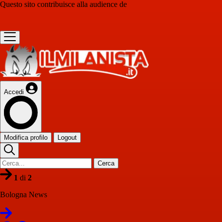
Questo sito contribuisce alla audience de
Accedi
Modifica profilo
Logout
Cerca
1
di
2
Bologna News