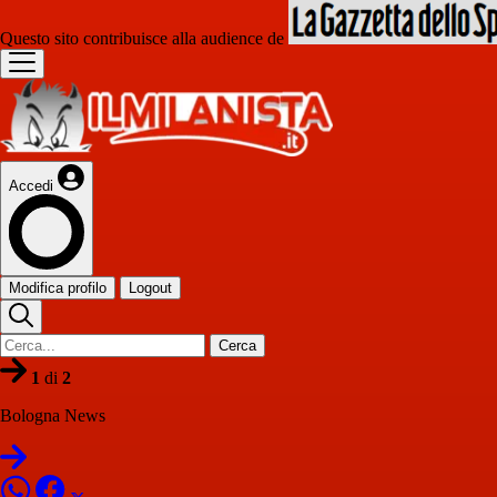
Questo sito contribuisce alla audience de
Accedi
Modifica profilo
Logout
Cerca
1
di
2
Bologna News