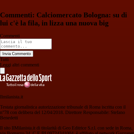
Commenti: Calciomercato Bologna: su di
lui c'è la fila, in lizza una nuova big
Commenti
Invia Commento
Tutti
Leggi altri commenti
Ilmilanista.it
Testata giornalistica autorizzazione tribunale di Roma iscritta con il
n°78 con delibera del 12/04/2018. Direttore Responsabile: Stefano
Benedetti
Il sito IlMilanista.it di titolarità di Geo Editrice S.r.l. con sede in Roma,
via Bomarzo 34, C.F./PI 09724341004, è affiliato al network Gazzanet