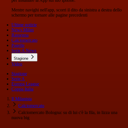
per installare la App sul tuo Iphone.
Mentre navighi nell'app, scorri il dito da sinistra a destra dello
schermo per tornare alle pagine precedenti
Ultime notizie
News Milan
Rassegna
Calciomercato
Pagelle
Serie A News
Stagione
Video
Stagione
Serie A
Europa League
Coppa Italia
Il Milanista
Calciomercato
Calciomercato Bologna: su di lui c'è la fila, in lizza una
nuova big