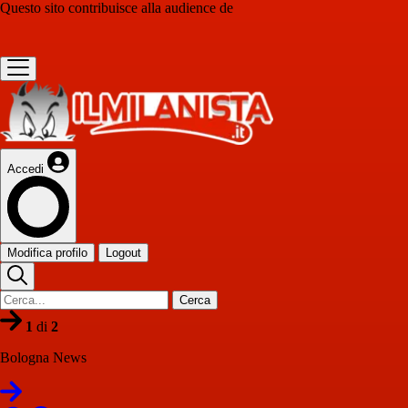
Questo sito contribuisce alla audience de
Accedi
Modifica profilo
Logout
Cerca
1
di
2
Bologna News