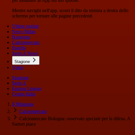
per installare la App sul tuo Iphone.
Mentre navighi nell'app, scorri il dito da sinistra a destra dello
schermo per tornare alle pagine precedenti
Ultime notizie
News Milan
Rassegna
Calciomercato
Pagelle
Serie A News
Stagione
Video
Stagione
Serie A
Europa League
Coppa Italia
Il Milanista
Calciomercato
Calciomercato Bologna: osservato speciale per la difesa. A
Sartori piace