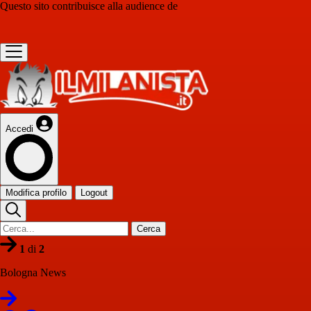
Questo sito contribuisce alla audience de
Accedi
Modifica profilo
Logout
Cerca
1
di
2
Bologna News