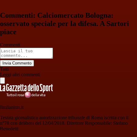
Commenti: Calciomercato Bologna:
osservato speciale per la difesa. A Sartori
piace
Commenti
Invia Commento
Tutti
Leggi altri commenti
Ilmilanista.it
Testata giornalistica autorizzazione tribunale di Roma iscritta con il
n°78 con delibera del 12/04/2018. Direttore Responsabile: Stefano
Benedetti