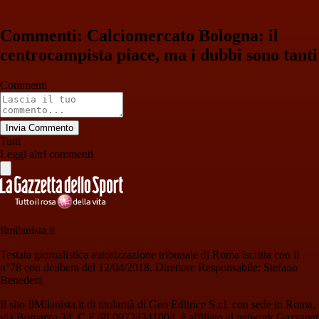
Commenti: Calciomercato Bologna: il
centrocampista piace, ma i dubbi sono tanti
Commenti
Invia Commento
Tutti
Leggi altri commenti
Ilmilanista.it
Testata giornalistica autorizzazione tribunale di Roma iscritta con il
n°78 con delibera del 12/04/2018. Direttore Responsabile: Stefano
Benedetti
Il sito IlMilanista.it di titolarità di Geo Editrice S.r.l. con sede in Roma,
via Bomarzo 34, C.F./PI 09724341004, è affiliato al network Gazzanet