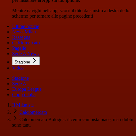
per installare la App sul tuo Iphone.
Mentre navighi nell'app, scorri il dito da sinistra a destra dello
schermo per tornare alle pagine precedenti
Ultime notizie
News Milan
Rassegna
Calciomercato
Pagelle
Serie A News
Stagione
Video
Stagione
Serie A
Europa League
Coppa Italia
Il Milanista
Calciomercato
Calciomercato Bologna: il centrocampista piace, ma i dubbi
sono tanti