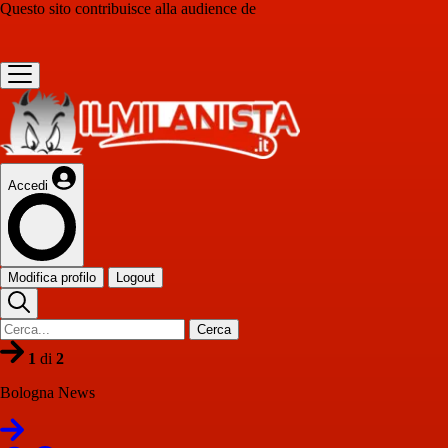
Questo sito contribuisce alla audience de
Accedi
Modifica profilo
Logout
Cerca
1
di
2
Bologna News