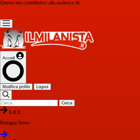
Questo sito contribuisce alla audience de
Accedi
Modifica profilo
Logout
Cerca
1
di
2
Bologna News