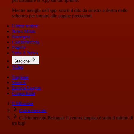
per installare la App sul tuo Iphone.
Mentre navighi nell'app, scorri il dito da sinistra a destra dello
schermo per tornare alle pagine precedenti
Ultime notizie
News Milan
Rassegna
Calciomercato
Pagelle
Serie A News
Stagione
Video
Stagione
Serie A
Europa League
Coppa Italia
Il Milanista
Calciomercato
Calciomercato Bologna: il centrocampista è sotto il mirino di
tre big!