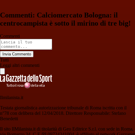
Commenti: Calciomercato Bologna: il
centrocampista è sotto il mirino di tre big!
Commenti
Invia Commento
Tutti
Leggi altri commenti
Ilmilanista.it
Testata giornalistica autorizzazione tribunale di Roma iscritta con il
n°78 con delibera del 12/04/2018. Direttore Responsabile: Stefano
Benedetti
Il sito IlMilanista.it di titolarità di Geo Editrice S.r.l. con sede in Roma,
via Bomarzo 34, C.F./PI 09724341004, è affiliato al network Gazzanet