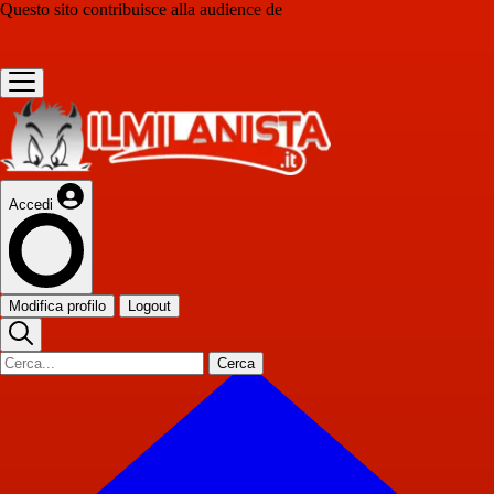
Questo sito contribuisce alla audience de
Accedi
Modifica profilo
Logout
Cerca