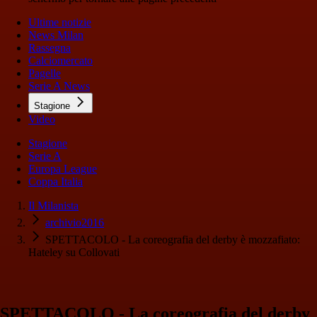
Ultime notizie
News Milan
Rassegna
Calciomercato
Pagelle
Serie A News
Stagione
Video
Stagione
Serie A
Europa League
Coppa Italia
Il Milanista
archivio2016
SPETTACOLO - La coreografia del derby è mozzafiato:
Hateley su Collovati
SPETTACOLO - La coreografia del derby