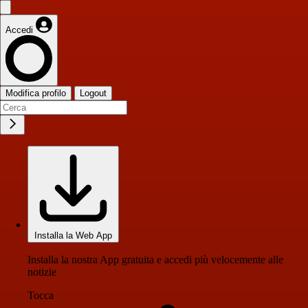
Accedi
Modifica profilo
Logout
Installa la Web App
Installa la nostra App gratuita e accedi più velocemente alle
notizie
Tocca