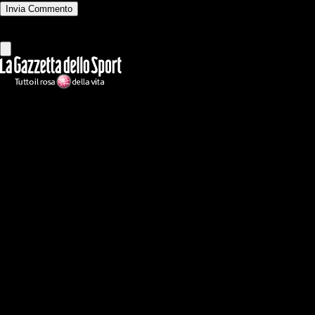
Invia Commento
Tutti
Leggi altri commenti
Ilmilanista.it
Testata giornalistica autorizzazione tribunale di Roma iscritta con il
n°78 con delibera del 12/04/2018. Direttore Responsabile: Stefano
Benedetti
Il sito IlMilanista.it di titolarità di Geo Editrice S.r.l. con sede in Roma,
via Bomarzo 34, C.F./PI 09724341004, è affiliato al network Gazzanet
di RCS Mediagroup S.p.a.. Unico responsabile dei contenuti (testi,
foto, video e grafiche) è Geo Editrice; per ogni comunicazione avente
ad oggetto i contenuti del Sito scrivere a info@geoeditrice.it
Pagina non ufficiale, non autorizzata o connessa a Associazione Calcio
Milan S.p.A. I marchi MILAN e AC MILAN sono di esclusiva
proprietà di Associazione Calcio Milan S.p.A..
Copyright Copyright 2021-2026 © IlMilanista.it & Geo Editrice S.r.l |