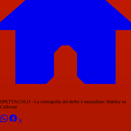
SPETTACOLO - La coreografia del derby è mozzafiato: Hateley su
Collovati