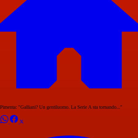
Pimenta: "Galliani? Un gentiluomo. La Serie A sta tornando..."