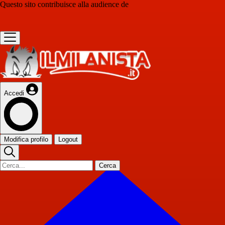
Questo sito contribuisce alla audience de
Accedi
Modifica profilo
Logout
Cerca