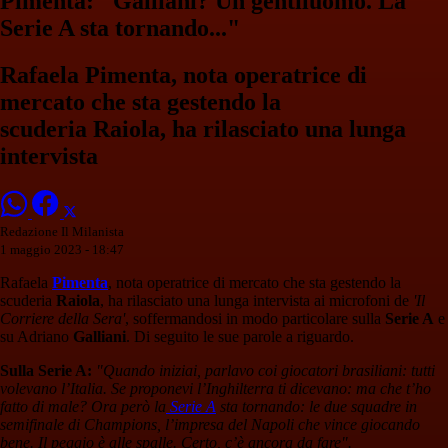
Pimenta: "Galliani? Un gentiluomo. La
Serie A sta tornando..."
Rafaela Pimenta, nota operatrice di
mercato che sta gestendo la
scuderia Raiola, ha rilasciato una lunga
intervista
Redazione Il Milanista
1 maggio 2023 - 18:47
Rafaela
Pimenta
, nota operatrice di mercato che sta gestendo la
scuderia
Raiola
, ha rilasciato una lunga intervista ai microfoni de
'Il
Corriere della Sera'
, soffermandosi in modo particolare sulla
Serie A
e
su Adriano
Galliani
. Di seguito le sue parole a riguardo.
Sulla Serie A:
"Quando iniziai, parlavo coi giocatori brasiliani: tutti
volevano l’Italia. Se proponevi l’Inghilterra ti dicevano: ma che t’ho
fatto di male? Ora però la
Serie A
sta tornando: le due squadre in
semifinale di Champions, l’impresa del Napoli che vince giocando
bene. Il peggio è alle spalle. Certo, c’è ancora da fare".