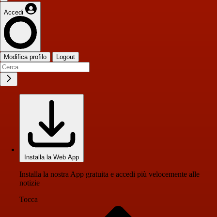
Accedi
Modifica profilo
Logout
Installa la Web App
Installa la nostra App gratuita e accedi più velocemente alle
notizie
Tocca