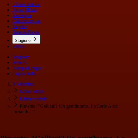
Ultime notizie
News Milan
Rassegna
Calciomercato
Pagelle
Serie A News
Stagione
Video
Stagione
Serie A
Europa League
Coppa Italia
Il Milanista
News Milan
Ultime notizie
Pimenta: "Galliani? Un gentiluomo. La Serie A sta
tornando..."