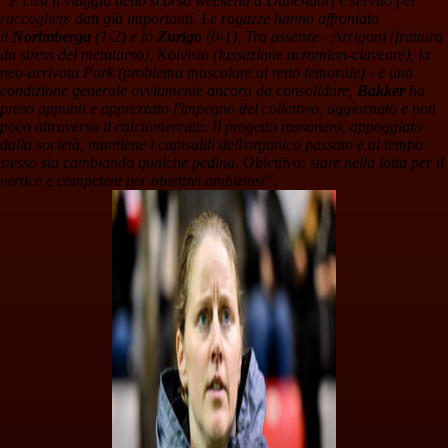
“E così il viaggio dello scorso weekend a Dübendorf è servito per
raccogliere dati già importanti. Le ragazze hanno affrontato
il
Norimberga
(1-2) e lo
Zurigo
(0-1), Tra assenze - Arrigoni (frattura
da stress del metatarso), Koivisto (lussazione acromion-claveare), la
neo-arrivata Park (problema muscolare al retto femorale) - e una
condizione generale ovviamente ancora da consolidare,
Bakker
ha
preso appunti e apprezzato l'impegno del collettivo, aggiornato e non
poco attraverso il calciomercato. Il progetto rossonero, appoggiato
dalla società, mantiene i capisaldi dell'organico passato e al tempo
stesso sta cambiando qualche pedina. Obiettivo: stare nella lotta per il
vertice e competere per obiettivi ambiziosi”.