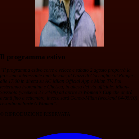
Il programma estivo
“Il programma estivo corre e veloce e sabato 2 agosto proporrà la
prossima interessante amichevole, al Guzzi di Coccaglio col Rangers,
alle 17.00 in diretta su AC Milan Official App e Milan TV. Poi
resteranno Fiorentina e Chelsea, in attesa del via ufficiale: Milan-
Sassuolo (weekend 23-24/08) ad aprire la
Women's Cup
che andrà
avanti fino a settembre, invece sarà Genoa-Milan (weekend 04-05/10)
l'esordio in
Serie A Women
”.
© RIPRODUZIONE RISERVATA