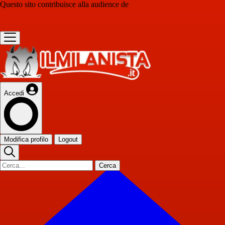
Questo sito contribuisce alla audience de
Accedi
Modifica profilo
Logout
Cerca