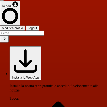
Accedi
Modifica profilo
Logout
Installa la Web App
Installa la nostra App gratuita e accedi più velocemente alle
notizie
Tocca