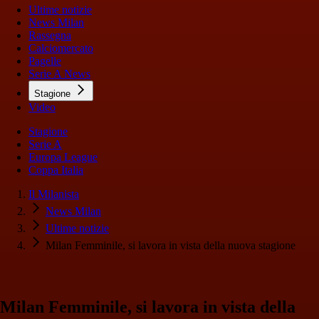
Ultime notizie
News Milan
Rassegna
Calciomercato
Pagelle
Serie A News
Stagione
Video
Stagione
Serie A
Europa League
Coppa Italia
Il Milanista
News Milan
Ultime notizie
Milan Femminile, si lavora in vista della nuova stagione
Milan Femminile, si lavora in vista della