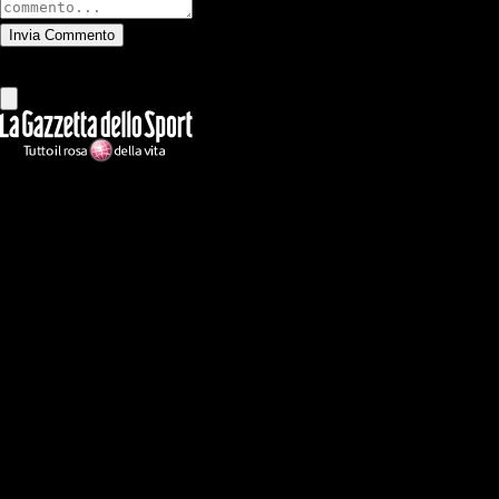
Invia Commento
Tutti
Leggi altri commenti
Ilmilanista.it
Testata giornalistica autorizzazione tribunale di Roma iscritta con il
n°78 con delibera del 12/04/2018. Direttore Responsabile: Stefano
Benedetti
Il sito IlMilanista.it di titolarità di Geo Editrice S.r.l. con sede in Roma,
via Bomarzo 34, C.F./PI 09724341004, è affiliato al network Gazzanet
di RCS Mediagroup S.p.a.. Unico responsabile dei contenuti (testi,
foto, video e grafiche) è Geo Editrice; per ogni comunicazione avente
ad oggetto i contenuti del Sito scrivere a info@geoeditrice.it
Pagina non ufficiale, non autorizzata o connessa a Associazione Calcio
Milan S.p.A. I marchi MILAN e AC MILAN sono di esclusiva
proprietà di Associazione Calcio Milan S.p.A..