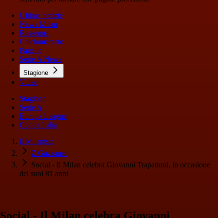
Ultime notizie
News Milan
Rassegna
Calciomercato
Pagelle
Serie A News
Stagione
Video
Stagione
Serie A
Europa League
Coppa Italia
Il Milanista
Z.Gazzanet
Social - Il Milan celebra Giovanni Trapattoni, in occasione
dei suoi 81 anni
Social - Il Milan celebra Giovanni