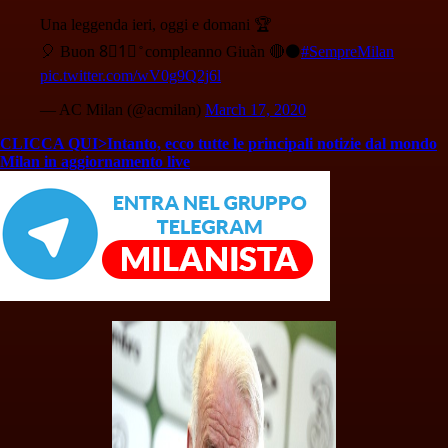
Una leggenda ieri, oggi e domani 🏆
🎈 Buon 8⃣1⃣ ̊ compleanno Giuàn 🔴⚫
#SempreMilan
pic.twitter.com/wV0g9Q2j6l
— AC Milan (@acmilan)
March 17, 2020
CLICCA QUI>Intanto, ecco tutte le principali notizie dal mondo
Milan in aggiornamento live