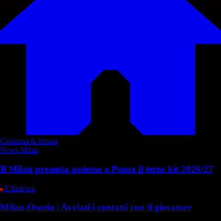
Continua la lettura
News Milan
Il Milan presenta assieme a Puma il terzo kit 2026/27
Ultim’ora
Milan-Osorio | Avviati i contatti con il giocatore