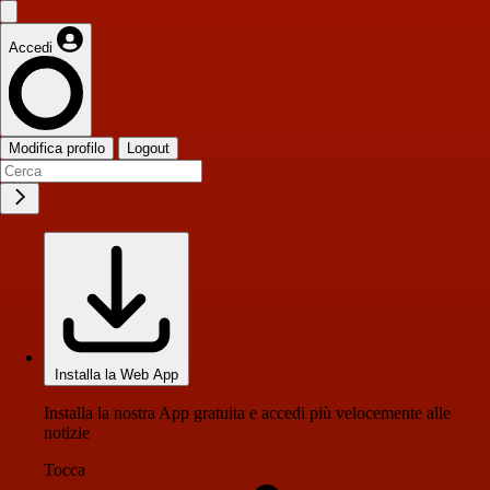
Accedi
Modifica profilo
Logout
Installa la Web App
Installa la nostra App gratuita e accedi più velocemente alle
notizie
Tocca