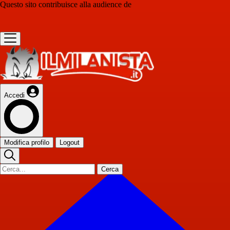
Questo sito contribuisce alla audience de
Accedi
Modifica profilo
Logout
Cerca